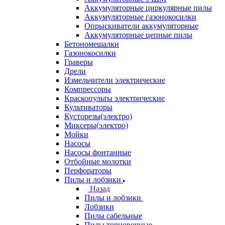
Аккумуляторные циркулярные пилы
Аккумуляторные газонокосилки
Опрыскиватели аккумуляторные
Аккумуляторные цепные пилы
Бетономешалки
Газонокосилки
Граверы
Дрели
Измельчители электрические
Компрессоры
Краскопульты электрические
Культиваторы
Кусторезы(электро)
Миксеры(электро)
Мойки
Насосы
Насосы фонтанные
Отбойные молотки
Перфораторы
Пилы и лобзики
Назад
Пилы и лобзики
Лобзики
Пилы сабельные
Пилы торцовочные