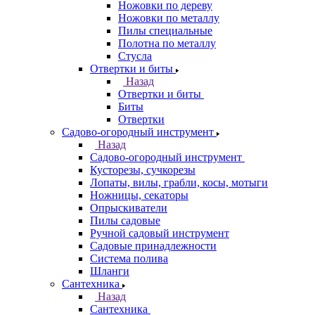
Ножовки по дереву
Ножовки по металлу
Пилы специальные
Полотна по металлу
Стусла
Отвертки и биты
Назад
Отвертки и биты
Биты
Отвертки
Садово-огородный инструмент
Назад
Садово-огородный инструмент
Кусторезы, сучкорезы
Лопаты, вилы, грабли, косы, мотыги
Ножницы, секаторы
Опрыскиватели
Пилы садовые
Ручной садовый инструмент
Садовые принадлежности
Система полива
Шланги
Сантехника
Назад
Сантехника