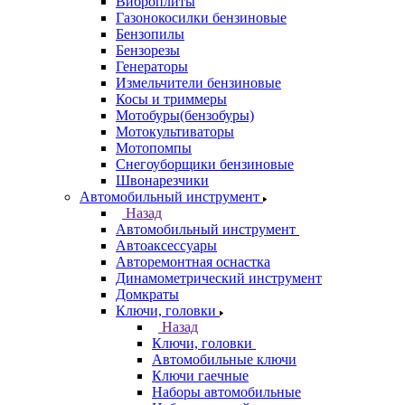
Виброплиты
Газонокосилки бензиновые
Бензопилы
Бензорезы
Генераторы
Измельчители бензиновые
Косы и триммеры
Мотобуры(бензобуры)
Мотокультиваторы
Мотопомпы
Снегоуборщики бензиновые
Швонарезчики
Автомобильный инструмент
Назад
Автомобильный инструмент
Автоаксессуары
Авторемонтная оснастка
Динамометрический инструмент
Домкраты
Ключи, головки
Назад
Ключи, головки
Автомобильные ключи
Ключи гаечные
Наборы автомобильные