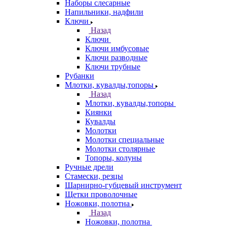
Наборы слесарные
Напильники, надфили
Ключи
Назад
Ключи
Ключи имбусовые
Ключи разводные
Ключи трубные
Рубанки
Млотки, кувалды,топоры
Назад
Млотки, кувалды,топоры
Киянки
Кувалды
Молотки
Молотки специальные
Молотки столярные
Топоры, колуны
Ручные дрели
Стамески, резцы
Шарнирно-губцевый инструмент
Щетки проволочные
Ножовки, полотна
Назад
Ножовки, полотна