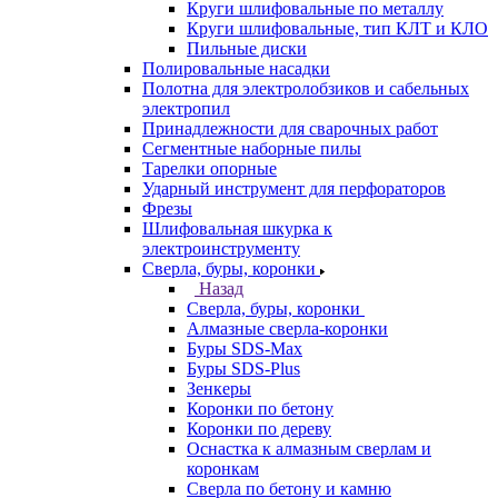
Круги шлифовальные по металлу
Круги шлифовальные, тип КЛТ и КЛО
Пильные диски
Полировальные насадки
Полотна для электролобзиков и сабельных
электропил
Принадлежности для сварочных работ
Сегментные наборные пилы
Тарелки опорные
Ударный инструмент для перфораторов
Фрезы
Шлифовальная шкурка к
электроинструменту
Сверла, буры, коронки
Назад
Сверла, буры, коронки
Алмазные сверла-коронки
Буры SDS-Max
Буры SDS-Plus
Зенкеры
Коронки по бетону
Коронки по дереву
Оснастка к алмазным сверлам и
коронкам
Сверла по бетону и камню