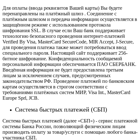
Для оплаты (ввода реквизитов Вашей карты) Вы будете
перенаправлены на платёжный шлюз . Соединение с
платёжным шлюзом и передача информации осуществляется в
защищённом режиме с использованием протокола
шифрования SSL. В случае если Ваш банк поддерживает
технологию безопасного проведения интернет-платежей
Verified By Visa, MasterCard SecureCode, MIR Accept, J-Secure,
для проведения платежа также может потребоваться ввод
специального пароля.
Настоящий сайт поддерживает 256-
битное шифрование. Конфиденциальность сообщаемой
персональной информации обеспечивается ПАО СБЕРБАНК.
Введённая информация не будет предоставлена третьим
лицам за исключением случаев, предусмотренных
законодательством РФ. Проведение платежей по банковским
картам осуществляется в строгом соответствии с
требованиями платёжных систем МИР, Visa Int., MasterCard
Europe Sprl, JCB.
Система быстрых платежей (СБП)
Система быстрых платежей (далее «СБП») - сервис платежной
системы Банка России, позволяющий физическим лицам
производить оплату за товар/услуги с помощью любого банка-
участника СБП.