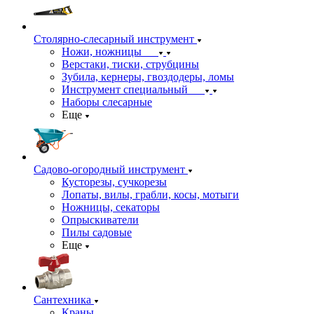
Столярно-слесарный инструмент
Ножи, ножницы
Верстаки, тиски, струбцины
Зубила, кернеры, гвоздодеры, ломы
Инструмент специальный
Наборы слесарные
Еще
Садово-огородный инструмент
Кусторезы, сучкорезы
Лопаты, вилы, грабли, косы, мотыги
Ножницы, секаторы
Опрыскиватели
Пилы садовые
Еще
Сантехника
Краны