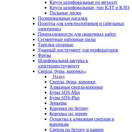
Круги шлифовальные по металлу
Круги шлифовальные, тип КЛТ и КЛО
Пильные диски
Полировальные насадки
Полотна для электролобзиков и сабельных
электропил
Принадлежности для сварочных работ
Сегментные наборные пилы
Тарелки опорные
Ударный инструмент для перфораторов
Фрезы
Шлифовальная шкурка к
электроинструменту
Сверла, буры, коронки
Назад
Сверла, буры, коронки
Алмазные сверла-коронки
Буры SDS-Max
Буры SDS-Plus
Зенкеры
Коронки по бетону
Коронки по дереву
Оснастка к алмазным сверлам и
коронкам
Сверла по бетону и камню