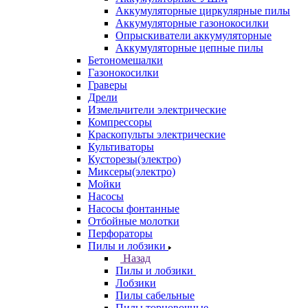
Аккумуляторные циркулярные пилы
Аккумуляторные газонокосилки
Опрыскиватели аккумуляторные
Аккумуляторные цепные пилы
Бетономешалки
Газонокосилки
Граверы
Дрели
Измельчители электрические
Компрессоры
Краскопульты электрические
Культиваторы
Кусторезы(электро)
Миксеры(электро)
Мойки
Насосы
Насосы фонтанные
Отбойные молотки
Перфораторы
Пилы и лобзики
Назад
Пилы и лобзики
Лобзики
Пилы сабельные
Пилы торцовочные