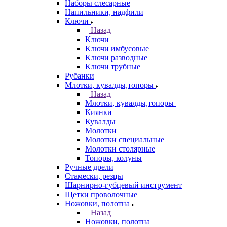
Наборы слесарные
Напильники, надфили
Ключи
Назад
Ключи
Ключи имбусовые
Ключи разводные
Ключи трубные
Рубанки
Млотки, кувалды,топоры
Назад
Млотки, кувалды,топоры
Киянки
Кувалды
Молотки
Молотки специальные
Молотки столярные
Топоры, колуны
Ручные дрели
Стамески, резцы
Шарнирно-губцевый инструмент
Щетки проволочные
Ножовки, полотна
Назад
Ножовки, полотна