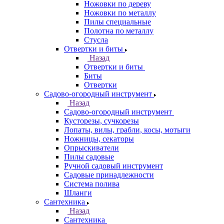
Ножовки по дереву
Ножовки по металлу
Пилы специальные
Полотна по металлу
Стусла
Отвертки и биты
Назад
Отвертки и биты
Биты
Отвертки
Садово-огородный инструмент
Назад
Садово-огородный инструмент
Кусторезы, сучкорезы
Лопаты, вилы, грабли, косы, мотыги
Ножницы, секаторы
Опрыскиватели
Пилы садовые
Ручной садовый инструмент
Садовые принадлежности
Система полива
Шланги
Сантехника
Назад
Сантехника