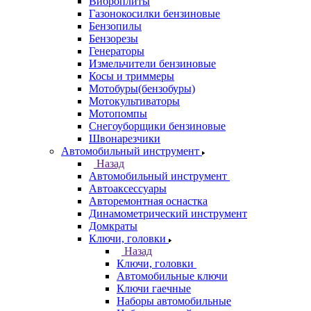
Виброплиты
Газонокосилки бензиновые
Бензопилы
Бензорезы
Генераторы
Измельчители бензиновые
Косы и триммеры
Мотобуры(бензобуры)
Мотокультиваторы
Мотопомпы
Снегоуборщики бензиновые
Швонарезчики
Автомобильный инструмент
Назад
Автомобильный инструмент
Автоаксессуары
Авторемонтная оснастка
Динамометрический инструмент
Домкраты
Ключи, головки
Назад
Ключи, головки
Автомобильные ключи
Ключи гаечные
Наборы автомобильные