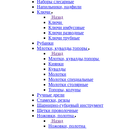
Наборы слесарные
Напильники, надфили
Ключи
Назад
Ключи
Ключи имбусовые
Ключи разводные
Ключи трубные
Рубанки
Млотки, кувалды,топоры
Назад
Млотки, кувалды,топоры
Киянки
Кувалды
Молотки
Молотки специальные
Молотки столярные
Топоры, колуны
Ручные дрели
Стамески, резцы
Шарнирно-губцевый инструмент
Щетки проволочные
Ножовки, полотна
Назад
Ножовки, полотна