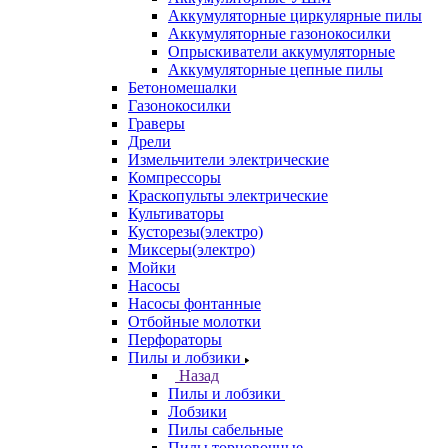
Аккумуляторные циркулярные пилы
Аккумуляторные газонокосилки
Опрыскиватели аккумуляторные
Аккумуляторные цепные пилы
Бетономешалки
Газонокосилки
Граверы
Дрели
Измельчители электрические
Компрессоры
Краскопульты электрические
Культиваторы
Кусторезы(электро)
Миксеры(электро)
Мойки
Насосы
Насосы фонтанные
Отбойные молотки
Перфораторы
Пилы и лобзики
Назад
Пилы и лобзики
Лобзики
Пилы сабельные
Пилы торцовочные