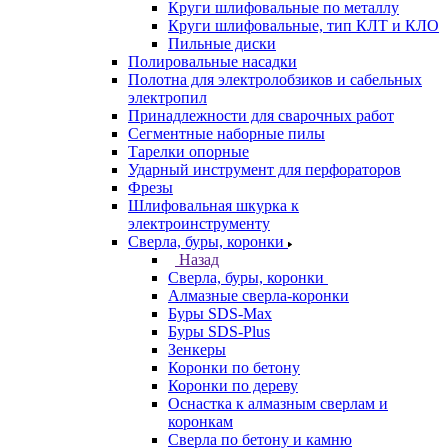
Круги шлифовальные по металлу
Круги шлифовальные, тип КЛТ и КЛО
Пильные диски
Полировальные насадки
Полотна для электролобзиков и сабельных
электропил
Принадлежности для сварочных работ
Сегментные наборные пилы
Тарелки опорные
Ударный инструмент для перфораторов
Фрезы
Шлифовальная шкурка к
электроинструменту
Сверла, буры, коронки
Назад
Сверла, буры, коронки
Алмазные сверла-коронки
Буры SDS-Max
Буры SDS-Plus
Зенкеры
Коронки по бетону
Коронки по дереву
Оснастка к алмазным сверлам и
коронкам
Сверла по бетону и камню