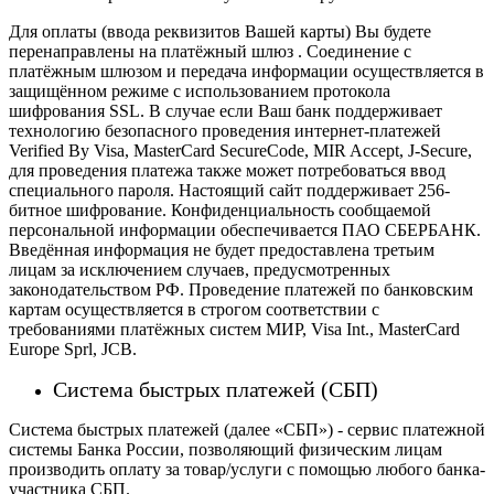
Для оплаты (ввода реквизитов Вашей карты) Вы будете
перенаправлены на платёжный шлюз . Соединение с
платёжным шлюзом и передача информации осуществляется в
защищённом режиме с использованием протокола
шифрования SSL. В случае если Ваш банк поддерживает
технологию безопасного проведения интернет-платежей
Verified By Visa, MasterCard SecureCode, MIR Accept, J-Secure,
для проведения платежа также может потребоваться ввод
специального пароля.
Настоящий сайт поддерживает 256-
битное шифрование. Конфиденциальность сообщаемой
персональной информации обеспечивается ПАО СБЕРБАНК.
Введённая информация не будет предоставлена третьим
лицам за исключением случаев, предусмотренных
законодательством РФ. Проведение платежей по банковским
картам осуществляется в строгом соответствии с
требованиями платёжных систем МИР, Visa Int., MasterCard
Europe Sprl, JCB.
Система быстрых платежей (СБП)
Система быстрых платежей (далее «СБП») - сервис платежной
системы Банка России, позволяющий физическим лицам
производить оплату за товар/услуги с помощью любого банка-
участника СБП.