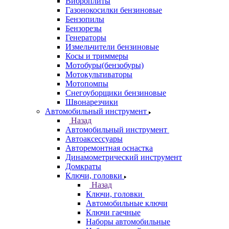
Виброплиты
Газонокосилки бензиновые
Бензопилы
Бензорезы
Генераторы
Измельчители бензиновые
Косы и триммеры
Мотобуры(бензобуры)
Мотокультиваторы
Мотопомпы
Снегоуборщики бензиновые
Швонарезчики
Автомобильный инструмент
Назад
Автомобильный инструмент
Автоаксессуары
Авторемонтная оснастка
Динамометрический инструмент
Домкраты
Ключи, головки
Назад
Ключи, головки
Автомобильные ключи
Ключи гаечные
Наборы автомобильные