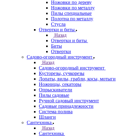
Ножовки по дереву
Ножовки по металлу
Пилы специальные
Полотна по металлу
Стусла
Отвертки и биты
Назад
Отвертки и биты
Биты
Отвертки
Садово-огородный инструмент
Назад
Садово-огородный инструмент
Кусторезы, сучкорезы
Лопаты, вилы, грабли, косы, мотыги
Ножницы, секаторы
Опрыскиватели
Пилы садовые
Ручной садовый инструмент
Садовые принадлежности
Система полива
Шланги
Сантехника
Назад
Сантехника