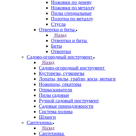
Ножовки по дереву
Ножовки по металлу
Пилы специальные
Полотна по металлу
Стусла
Отвертки и биты
Назад
Отвертки и биты
Биты
Отвертки
Садово-огородный инструмент
Назад
Садово-огородный инструмент
Кусторезы, сучкорезы
Лопаты, вилы, грабли, косы, мотыги
Ножницы, секаторы
Опрыскиватели
Пилы садовые
Ручной садовый инструмент
Садовые принадлежности
Система полива
Шланги
Сантехника
Назад
Сантехника