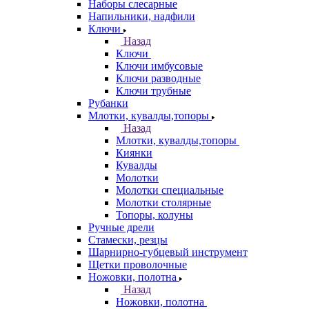
Наборы слесарные
Напильники, надфили
Ключи
Назад
Ключи
Ключи имбусовые
Ключи разводные
Ключи трубные
Рубанки
Млотки, кувалды,топоры
Назад
Млотки, кувалды,топоры
Киянки
Кувалды
Молотки
Молотки специальные
Молотки столярные
Топоры, колуны
Ручные дрели
Стамески, резцы
Шарнирно-губцевый инструмент
Щетки проволочные
Ножовки, полотна
Назад
Ножовки, полотна