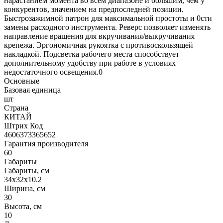
нарастанием момента во всем диапазоне и большим, чем у
конкурентов, значением на предпоследней позиции.
Быстрозажимной патрон для максимальной простоты и 0сти
замены расходного инструмента. Реверс позволяет изменять
направление вращения для вкручивания/выкручивания
крепежа. Эргономичная рукоятка с противоскользящей
накладкой. Подсветка рабочего места способствует
дополнительному удобству при работе в условиях
недостаточного освещения.
0
Основные
Базовая единица
шт
Страна
КИТАЙ
Штрих Код
4606373365652
Гарантия производителя
60
Габариты
Габариты, см
34x32x10.2
Ширина, см
30
Высота, см
10