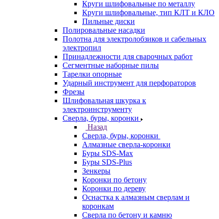
Круги шлифовальные по металлу
Круги шлифовальные, тип КЛТ и КЛО
Пильные диски
Полировальные насадки
Полотна для электролобзиков и сабельных
электропил
Принадлежности для сварочных работ
Сегментные наборные пилы
Тарелки опорные
Ударный инструмент для перфораторов
Фрезы
Шлифовальная шкурка к
электроинструменту
Сверла, буры, коронки
Назад
Сверла, буры, коронки
Алмазные сверла-коронки
Буры SDS-Max
Буры SDS-Plus
Зенкеры
Коронки по бетону
Коронки по дереву
Оснастка к алмазным сверлам и
коронкам
Сверла по бетону и камню