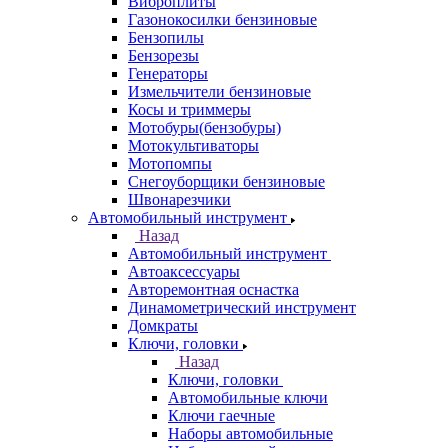
Виброплиты
Газонокосилки бензиновые
Бензопилы
Бензорезы
Генераторы
Измельчители бензиновые
Косы и триммеры
Мотобуры(бензобуры)
Мотокультиваторы
Мотопомпы
Снегоуборщики бензиновые
Швонарезчики
Автомобильный инструмент
Назад
Автомобильный инструмент
Автоаксессуары
Авторемонтная оснастка
Динамометрический инструмент
Домкраты
Ключи, головки
Назад
Ключи, головки
Автомобильные ключи
Ключи гаечные
Наборы автомобильные