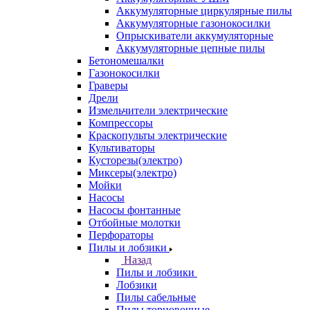
Аккумуляторные циркулярные пилы
Аккумуляторные газонокосилки
Опрыскиватели аккумуляторные
Аккумуляторные цепные пилы
Бетономешалки
Газонокосилки
Граверы
Дрели
Измельчители электрические
Компрессоры
Краскопульты электрические
Культиваторы
Кусторезы(электро)
Миксеры(электро)
Мойки
Насосы
Насосы фонтанные
Отбойные молотки
Перфораторы
Пилы и лобзики
Назад
Пилы и лобзики
Лобзики
Пилы сабельные
Пилы торцовочные