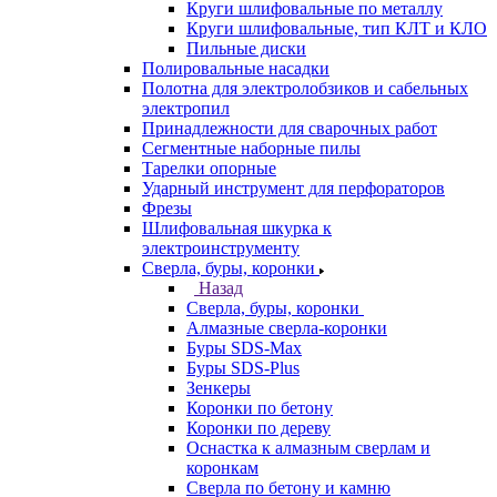
Круги шлифовальные по металлу
Круги шлифовальные, тип КЛТ и КЛО
Пильные диски
Полировальные насадки
Полотна для электролобзиков и сабельных
электропил
Принадлежности для сварочных работ
Сегментные наборные пилы
Тарелки опорные
Ударный инструмент для перфораторов
Фрезы
Шлифовальная шкурка к
электроинструменту
Сверла, буры, коронки
Назад
Сверла, буры, коронки
Алмазные сверла-коронки
Буры SDS-Max
Буры SDS-Plus
Зенкеры
Коронки по бетону
Коронки по дереву
Оснастка к алмазным сверлам и
коронкам
Сверла по бетону и камню