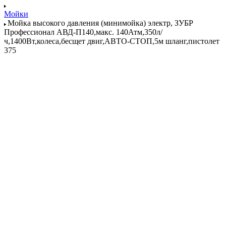
Мойки
Мойка высокого давления (минимойка) электр, ЗУБР
Профессионал АВД-П140,макс. 140Атм,350л/
ч,1400Вт,колеса,бесщет двиг,АВТО-СТОП,5м шланг,пистолет
375