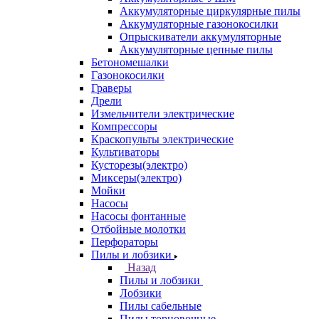
Аккумуляторные циркулярные пилы
Аккумуляторные газонокосилки
Опрыскиватели аккумуляторные
Аккумуляторные цепные пилы
Бетономешалки
Газонокосилки
Граверы
Дрели
Измельчители электрические
Компрессоры
Краскопульты электрические
Культиваторы
Кусторезы(электро)
Миксеры(электро)
Мойки
Насосы
Насосы фонтанные
Отбойные молотки
Перфораторы
Пилы и лобзики
Назад
Пилы и лобзики
Лобзики
Пилы сабельные
Пилы торцовочные