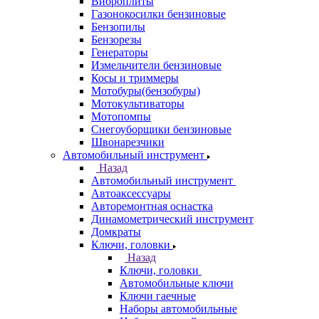
Виброплиты
Газонокосилки бензиновые
Бензопилы
Бензорезы
Генераторы
Измельчители бензиновые
Косы и триммеры
Мотобуры(бензобуры)
Мотокультиваторы
Мотопомпы
Снегоуборщики бензиновые
Швонарезчики
Автомобильный инструмент
Назад
Автомобильный инструмент
Автоаксессуары
Авторемонтная оснастка
Динамометрический инструмент
Домкраты
Ключи, головки
Назад
Ключи, головки
Автомобильные ключи
Ключи гаечные
Наборы автомобильные