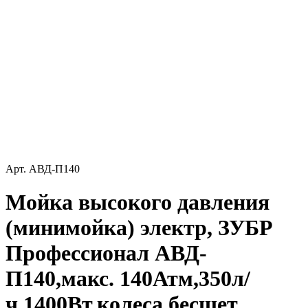
Арт.
АВД-П140
Мойка высокого давления
(минимойка) электр, ЗУБР
Профессионал АВД-
П140,макс. 140Атм,350л/
ч,1400Вт,колеса,бесщет