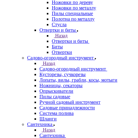
Ножовки по дереву
Ножовки по металлу
Пилы специальные
Полотна по металлу
Стусла
Отвертки и биты
Назад
Отвертки и биты
Биты
Отвертки
Садово-огородный инструмент
Назад
Садово-огородный инструмент
Кусторезы, сучкорезы
Лопаты, вилы, грабли, косы, мотыги
Ножницы, секаторы
Опрыскиватели
Пилы садовые
Ручной садовый инструмент
Садовые принадлежности
Система полива
Шланги
Сантехника
Назад
Сантехника