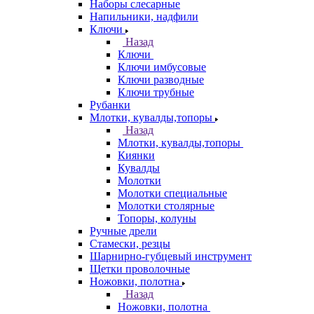
Наборы слесарные
Напильники, надфили
Ключи
Назад
Ключи
Ключи имбусовые
Ключи разводные
Ключи трубные
Рубанки
Млотки, кувалды,топоры
Назад
Млотки, кувалды,топоры
Киянки
Кувалды
Молотки
Молотки специальные
Молотки столярные
Топоры, колуны
Ручные дрели
Стамески, резцы
Шарнирно-губцевый инструмент
Щетки проволочные
Ножовки, полотна
Назад
Ножовки, полотна