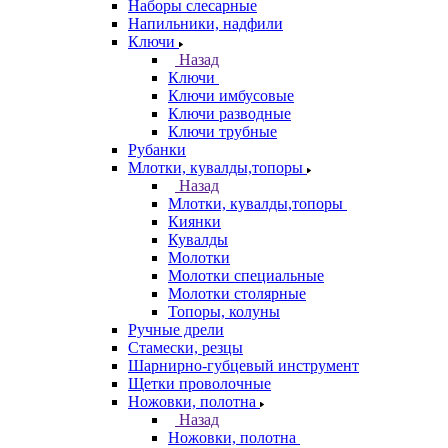
Наборы слесарные
Напильники, надфили
Ключи
Назад
Ключи
Ключи имбусовые
Ключи разводные
Ключи трубные
Рубанки
Млотки, кувалды,топоры
Назад
Млотки, кувалды,топоры
Киянки
Кувалды
Молотки
Молотки специальные
Молотки столярные
Топоры, колуны
Ручные дрели
Стамески, резцы
Шарнирно-губцевый инструмент
Щетки проволочные
Ножовки, полотна
Назад
Ножовки, полотна