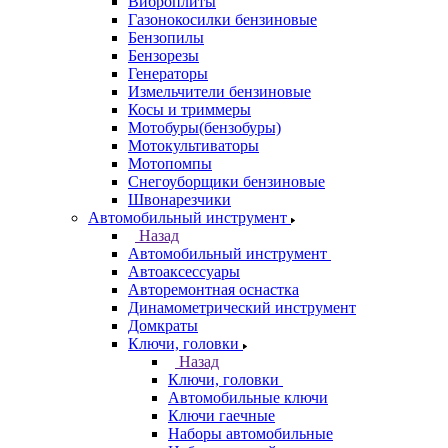
Виброплиты
Газонокосилки бензиновые
Бензопилы
Бензорезы
Генераторы
Измельчители бензиновые
Косы и триммеры
Мотобуры(бензобуры)
Мотокультиваторы
Мотопомпы
Снегоуборщики бензиновые
Швонарезчики
Автомобильный инструмент
Назад
Автомобильный инструмент
Автоаксессуары
Авторемонтная оснастка
Динамометрический инструмент
Домкраты
Ключи, головки
Назад
Ключи, головки
Автомобильные ключи
Ключи гаечные
Наборы автомобильные