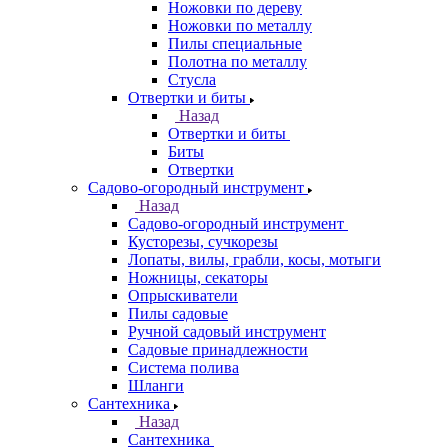
Ножовки по дереву
Ножовки по металлу
Пилы специальные
Полотна по металлу
Стусла
Отвертки и биты
Назад
Отвертки и биты
Биты
Отвертки
Садово-огородный инструмент
Назад
Садово-огородный инструмент
Кусторезы, сучкорезы
Лопаты, вилы, грабли, косы, мотыги
Ножницы, секаторы
Опрыскиватели
Пилы садовые
Ручной садовый инструмент
Садовые принадлежности
Система полива
Шланги
Сантехника
Назад
Сантехника