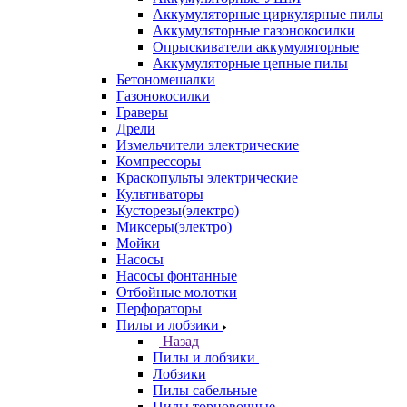
Аккумуляторные циркулярные пилы
Аккумуляторные газонокосилки
Опрыскиватели аккумуляторные
Аккумуляторные цепные пилы
Бетономешалки
Газонокосилки
Граверы
Дрели
Измельчители электрические
Компрессоры
Краскопульты электрические
Культиваторы
Кусторезы(электро)
Миксеры(электро)
Мойки
Насосы
Насосы фонтанные
Отбойные молотки
Перфораторы
Пилы и лобзики
Назад
Пилы и лобзики
Лобзики
Пилы сабельные
Пилы торцовочные