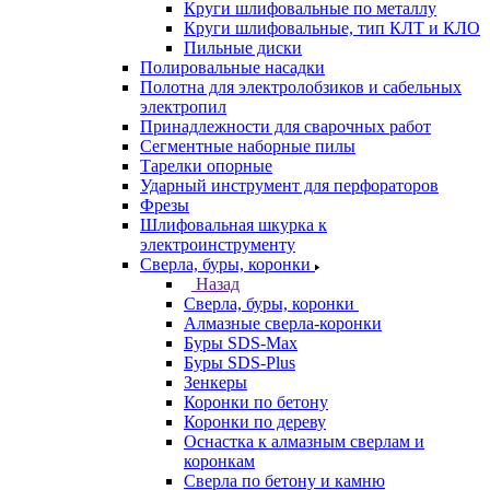
Круги шлифовальные по металлу
Круги шлифовальные, тип КЛТ и КЛО
Пильные диски
Полировальные насадки
Полотна для электролобзиков и сабельных
электропил
Принадлежности для сварочных работ
Сегментные наборные пилы
Тарелки опорные
Ударный инструмент для перфораторов
Фрезы
Шлифовальная шкурка к
электроинструменту
Сверла, буры, коронки
Назад
Сверла, буры, коронки
Алмазные сверла-коронки
Буры SDS-Max
Буры SDS-Plus
Зенкеры
Коронки по бетону
Коронки по дереву
Оснастка к алмазным сверлам и
коронкам
Сверла по бетону и камню