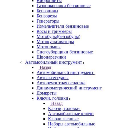
Виброплиты
Газонокосилки бензиновые
Бензопилы
Бензорезы
Генераторы
Измельчители бензиновые
Косы и триммеры
Мотобуры(бензобуры)
Мотокультиваторы
Мотопомпы
Снегоуборщики бензиновые
Швонарезчики
Автомобильный инструмент
Назад
Автомобильный инструмент
Автоаксессуары
Авторемонтная оснастка
Динамометрический инструмент
Домкраты
Ключи, головки
Назад
Ключи, головки
Автомобильные ключи
Ключи гаечные
Наборы автомобильные