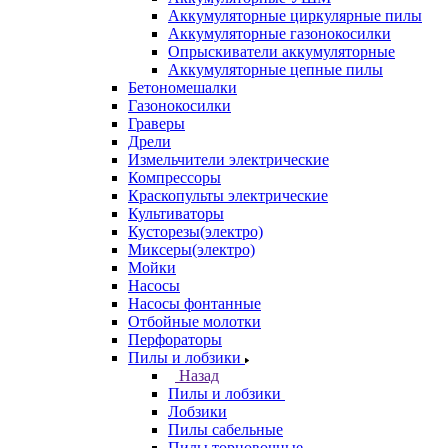
Аккумуляторные циркулярные пилы
Аккумуляторные газонокосилки
Опрыскиватели аккумуляторные
Аккумуляторные цепные пилы
Бетономешалки
Газонокосилки
Граверы
Дрели
Измельчители электрические
Компрессоры
Краскопульты электрические
Культиваторы
Кусторезы(электро)
Миксеры(электро)
Мойки
Насосы
Насосы фонтанные
Отбойные молотки
Перфораторы
Пилы и лобзики
Назад
Пилы и лобзики
Лобзики
Пилы сабельные
Пилы торцовочные