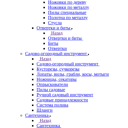
Ножовки по дереву
Ножовки по металлу
Пилы специальные
Полотна по металлу
Стусла
Отвертки и биты
Назад
Отвертки и биты
Биты
Отвертки
Садово-огородный инструмент
Назад
Садово-огородный инструмент
Кусторезы, сучкорезы
Лопаты, вилы, грабли, косы, мотыги
Ножницы, секаторы
Опрыскиватели
Пилы садовые
Ручной садовый инструмент
Садовые принадлежности
Система полива
Шланги
Сантехника
Назад
Сантехника