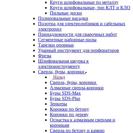
Круги шлифовальные по металлу
Круги шлифовальные, тип КЛТ и КЛО
Пильные диски
Полировальные насадки
Полотна для электролобзиков и сабельных
электропил
Принадлежности для сварочных работ
Сегментные наборные пилы
Тарелки опорные
Ударный инструмент для перфораторов
Фрезы
Шлифовальная шкурка к
электроинструменту
Сверла, буры, коронки
Назад
Сверла, буры, коронки
Алмазные сверла-коронки
Буры SDS-Max
Буры SDS-Plus
Зенкеры
Коронки по бетону
Коронки по дереву
Оснастка к алмазным сверлам и
коронкам
Сверла по бетону и камню