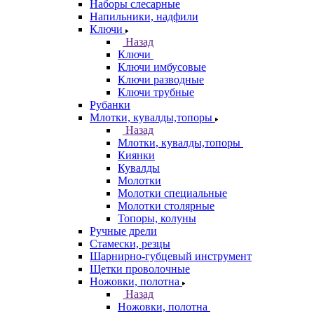
Наборы слесарные
Напильники, надфили
Ключи
Назад
Ключи
Ключи имбусовые
Ключи разводные
Ключи трубные
Рубанки
Млотки, кувалды,топоры
Назад
Млотки, кувалды,топоры
Киянки
Кувалды
Молотки
Молотки специальные
Молотки столярные
Топоры, колуны
Ручные дрели
Стамески, резцы
Шарнирно-губцевый инструмент
Щетки проволочные
Ножовки, полотна
Назад
Ножовки, полотна