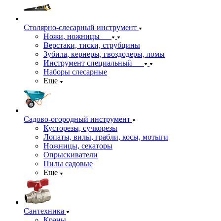
Столярно-слесарный инструмент
Ножи, ножницы
Верстаки, тиски, струбцины
Зубила, кернеры, гвоздодеры, ломы
Инструмент специальный
Наборы слесарные
Еще
Садово-огородный инструмент
Кусторезы, сучкорезы
Лопаты, вилы, грабли, косы, мотыги
Ножницы, секаторы
Опрыскиватели
Пилы садовые
Еще
Сантехника
Краны