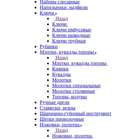
Наборы слесарные
Напильники, надфили
Ключи
Назад
Ключи
Ключи имбусовые
Ключи разводные
Ключи трубные
Рубанки
Млотки, кувалды,топоры
Назад
Млотки, кувалды,топоры
Киянки
Кувалды
Молотки
Молотки специальные
Молотки столярные
Топоры, колуны
Ручные дрели
Стамески, резцы
Шарнирно-губцевый инструмент
Щетки проволочные
Ножовки, полотна
Назад
Ножовки, полотна