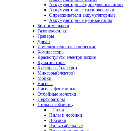
Аккумуляторные циркулярные пилы
Аккумуляторные газонокосилки
Опрыскиватели аккумуляторные
Аккумуляторные цепные пилы
Бетономешалки
Газонокосилки
Граверы
Дрели
Измельчители электрические
Компрессоры
Краскопульты электрические
Культиваторы
Кусторезы(электро)
Миксеры(электро)
Мойки
Насосы
Насосы фонтанные
Отбойные молотки
Перфораторы
Пилы и лобзики
Назад
Пилы и лобзики
Лобзики
Пилы сабельные
Пилы торцовочные