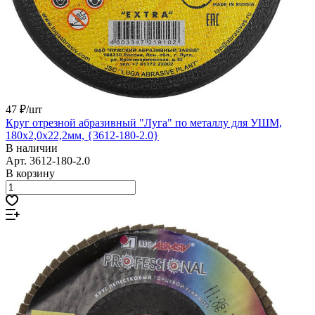
47 ₽/
шт
Круг отрезной абразивный "Луга" по металлу для УШМ,
180x2,0x22,2мм, {3612-180-2.0}
В наличии
Арт.
3612-180-2.0
В корзину