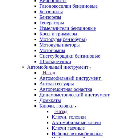
Виброплиты
Газонокосилки бензиновые
Бензопилы
Бензорезы
Генераторы
Измельчители бензиновые
Косы и триммеры
Мотобуры(бензобуры)
Мотокультиваторы
Мотопомпы
Снегоуборщики бензиновые
Швонарезчики
Автомобильный инструмент
Назад
Автомобильный инструмент
Автоаксессуары
Авторемонтная оснастка
Динамометрический инструмент
Домкраты
Ключи, головки
Назад
Ключи, головки
Автомобильные ключи
Ключи гаечные
Наборы автомобильные