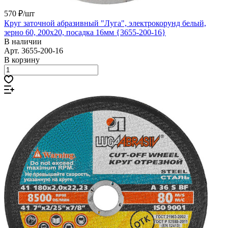
570 ₽/
шт
Круг заточной абразивный "Луга", электрокорунд белый,
зерно 60, 200х20, посадка 16мм {3655-200-16}
В наличии
Арт.
3655-200-16
В корзину