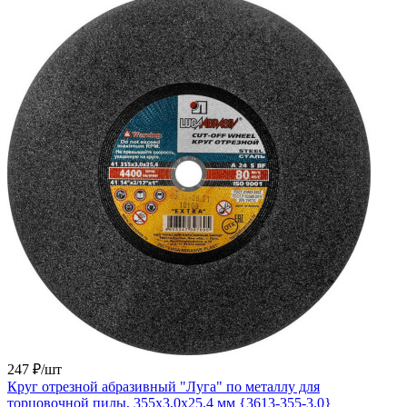
247 ₽/
шт
Круг отрезной абразивный "Луга" по металлу для
торцовочной пилы, 355х3,0х25,4 мм {3613-355-3.0}