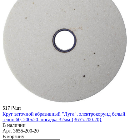
517 ₽/
шт
Круг заточной абразивный "Луга", электрокорунд белый,
зерно 60, 200х20, посадка 32мм {3655-200-20}
В наличии
Арт.
3655-200-20
В корзину