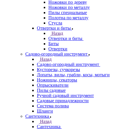
Ножовки по дереву
Ножовки по металлу
Пилы специальные
Полотна по металлу
Стусла
Отвертки и биты
Назад
Отвертки и биты
Биты
Отвертки
Садово-огородный инструмент
Назад
Садово-огородный инструмент
Кусторезы, сучкорезы
Лопаты, вилы, грабли, косы, мотыги
Ножницы, секаторы
Опрыскиватели
Пилы садовые
Ручной садовый инструмент
Садовые принадлежности
Система полива
Шланги
Сантехника
Назад
Сантехника