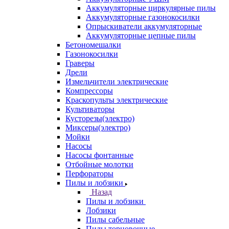
Аккумуляторные циркулярные пилы
Аккумуляторные газонокосилки
Опрыскиватели аккумуляторные
Аккумуляторные цепные пилы
Бетономешалки
Газонокосилки
Граверы
Дрели
Измельчители электрические
Компрессоры
Краскопульты электрические
Культиваторы
Кусторезы(электро)
Миксеры(электро)
Мойки
Насосы
Насосы фонтанные
Отбойные молотки
Перфораторы
Пилы и лобзики
Назад
Пилы и лобзики
Лобзики
Пилы сабельные
Пилы торцовочные