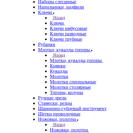
Наборы слесарные
Напильники, надфили
Ключи
Назад
Ключи
Ключи имбусовые
Ключи разводные
Ключи трубные
Рубанки
Млотки, кувалды,топоры
Назад
Млотки, кувалды,топоры
Киянки
Кувалды
Молотки
Молотки специальные
Молотки столярные
Топоры, колуны
Ручные дрели
Стамески, резцы
Шарнирно-губцевый инструмент
Щетки проволочные
Ножовки, полотна
Назад
Ножовки, полотна