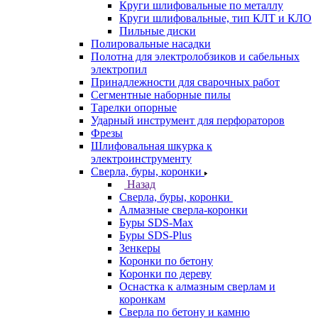
Круги шлифовальные по металлу
Круги шлифовальные, тип КЛТ и КЛО
Пильные диски
Полировальные насадки
Полотна для электролобзиков и сабельных
электропил
Принадлежности для сварочных работ
Сегментные наборные пилы
Тарелки опорные
Ударный инструмент для перфораторов
Фрезы
Шлифовальная шкурка к
электроинструменту
Сверла, буры, коронки
Назад
Сверла, буры, коронки
Алмазные сверла-коронки
Буры SDS-Max
Буры SDS-Plus
Зенкеры
Коронки по бетону
Коронки по дереву
Оснастка к алмазным сверлам и
коронкам
Сверла по бетону и камню