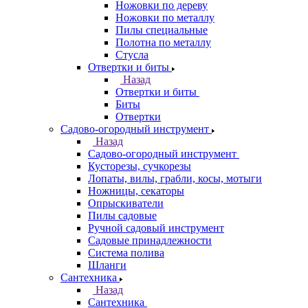
Ножовки по дереву
Ножовки по металлу
Пилы специальные
Полотна по металлу
Стусла
Отвертки и биты
Назад
Отвертки и биты
Биты
Отвертки
Садово-огородный инструмент
Назад
Садово-огородный инструмент
Кусторезы, сучкорезы
Лопаты, вилы, грабли, косы, мотыги
Ножницы, секаторы
Опрыскиватели
Пилы садовые
Ручной садовый инструмент
Садовые принадлежности
Система полива
Шланги
Сантехника
Назад
Сантехника