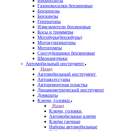
Виброплиты
Газонокосилки бензиновые
Бензопилы
Бензорезы
Генераторы
Измельчители бензиновые
Косы и триммеры
Мотобуры(бензобуры)
Мотокультиваторы
Мотопомпы
Снегоуборщики бензиновые
Швонарезчики
Автомобильный инструмент
Назад
Автомобильный инструмент
Автоаксессуары
Авторемонтная оснастка
Динамометрический инструмент
Домкраты
Ключи, головки
Назад
Ключи, головки
Автомобильные ключи
Ключи гаечные
Наборы автомобильные