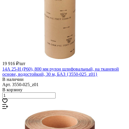
19 916 ₽/
шт
14А 25-H (P60), 800 мм рулон шлифовальный, на тканевой
основе, водостойкий, 30 м, БАЗ {3550-025_z01}
В наличии
Арт.
3550-025_z01
В корзину