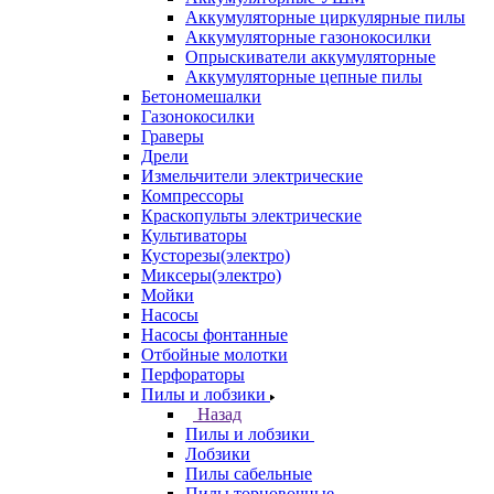
Аккумуляторные циркулярные пилы
Аккумуляторные газонокосилки
Опрыскиватели аккумуляторные
Аккумуляторные цепные пилы
Бетономешалки
Газонокосилки
Граверы
Дрели
Измельчители электрические
Компрессоры
Краскопульты электрические
Культиваторы
Кусторезы(электро)
Миксеры(электро)
Мойки
Насосы
Насосы фонтанные
Отбойные молотки
Перфораторы
Пилы и лобзики
Назад
Пилы и лобзики
Лобзики
Пилы сабельные
Пилы торцовочные