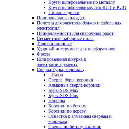
Круги шлифовальные по металлу
Круги шлифовальные, тип КЛТ и КЛО
Пильные диски
Полировальные насадки
Полотна для электролобзиков и сабельных
электропил
Принадлежности для сварочных работ
Сегментные наборные пилы
Тарелки опорные
Ударный инструмент для перфораторов
Фрезы
Шлифовальная шкурка к
электроинструменту
Сверла, буры, коронки
Назад
Сверла, буры, коронки
Алмазные сверла-коронки
Буры SDS-Max
Буры SDS-Plus
Зенкеры
Коронки по бетону
Коронки по дереву
Оснастка к алмазным сверлам и
коронкам
Сверла по бетону и камню