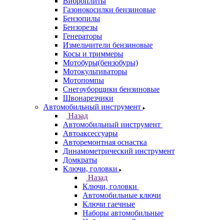
Виброплиты
Газонокосилки бензиновые
Бензопилы
Бензорезы
Генераторы
Измельчители бензиновые
Косы и триммеры
Мотобуры(бензобуры)
Мотокультиваторы
Мотопомпы
Снегоуборщики бензиновые
Швонарезчики
Автомобильный инструмент
Назад
Автомобильный инструмент
Автоаксессуары
Авторемонтная оснастка
Динамометрический инструмент
Домкраты
Ключи, головки
Назад
Ключи, головки
Автомобильные ключи
Ключи гаечные
Наборы автомобильные