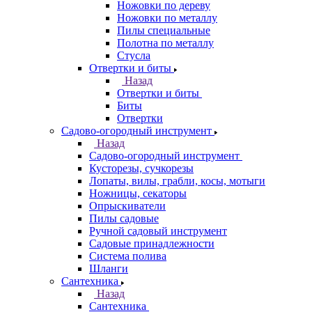
Ножовки по дереву
Ножовки по металлу
Пилы специальные
Полотна по металлу
Стусла
Отвертки и биты
Назад
Отвертки и биты
Биты
Отвертки
Садово-огородный инструмент
Назад
Садово-огородный инструмент
Кусторезы, сучкорезы
Лопаты, вилы, грабли, косы, мотыги
Ножницы, секаторы
Опрыскиватели
Пилы садовые
Ручной садовый инструмент
Садовые принадлежности
Система полива
Шланги
Сантехника
Назад
Сантехника