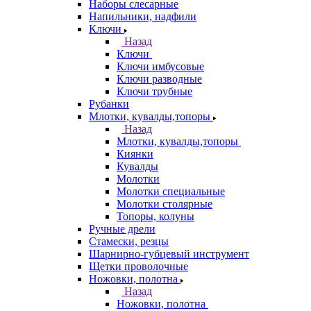
Наборы слесарные
Напильники, надфили
Ключи
Назад
Ключи
Ключи имбусовые
Ключи разводные
Ключи трубные
Рубанки
Млотки, кувалды,топоры
Назад
Млотки, кувалды,топоры
Киянки
Кувалды
Молотки
Молотки специальные
Молотки столярные
Топоры, колуны
Ручные дрели
Стамески, резцы
Шарнирно-губцевый инструмент
Щетки проволочные
Ножовки, полотна
Назад
Ножовки, полотна