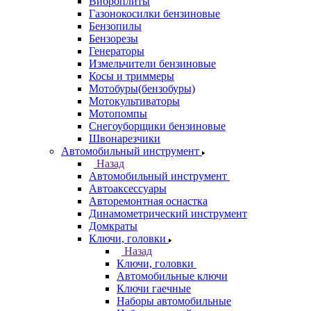
Виброплиты
Газонокосилки бензиновые
Бензопилы
Бензорезы
Генераторы
Измельчители бензиновые
Косы и триммеры
Мотобуры(бензобуры)
Мотокультиваторы
Мотопомпы
Снегоуборщики бензиновые
Швонарезчики
Автомобильный инструмент
Назад
Автомобильный инструмент
Автоаксессуары
Авторемонтная оснастка
Динамометрический инструмент
Домкраты
Ключи, головки
Назад
Ключи, головки
Автомобильные ключи
Ключи гаечные
Наборы автомобильные