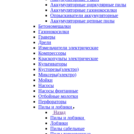
Аккумуляторные циркулярные пилы
Аккумуляторные газонокосилки
Опрыскиватели аккумуляторные
Аккумуляторные цепные пилы
Бетономешалки
Газонокосилки
Граверы
Дрели
Измельчители электрические
Компрессоры
Краскопульты электрические
Культиваторы
Кусторезы(электро)
Миксеры(электро)
Мойки
Насосы
Насосы фонтанные
Отбойные молотки
Перфораторы
Пилы и лобзики
Назад
Пилы и лобзики
Лобзики
Пилы сабельные
Пилы торцовочные