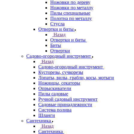
Ножовки по дереву
Ножовки по металлу
Пилы специальные
Полотна по металлу
Стусла
Отвертки и биты
Назад
Отвертки и биты
Биты
Отвертки
Садово-огородный инструмент
Назад
Садово-огородный инструмент
Кусторезы, сучкорезы
Лопаты, вилы, грабли, косы, мотыги
Ножницы, секаторы
Опрыскиватели
Пилы садовые
Ручной садовый инструмент
Садовые принадлежности
Система полива
Шланги
Сантехника
Назад
Сантехника