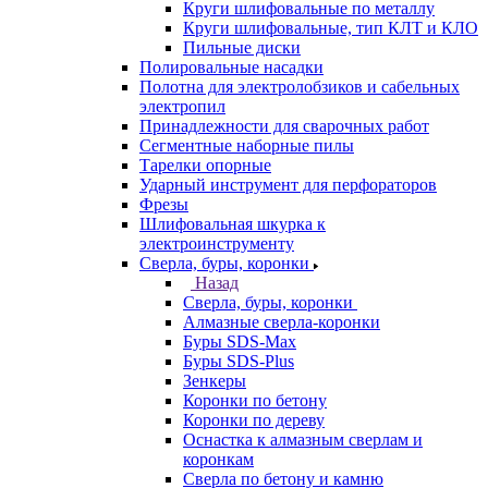
Круги шлифовальные по металлу
Круги шлифовальные, тип КЛТ и КЛО
Пильные диски
Полировальные насадки
Полотна для электролобзиков и сабельных
электропил
Принадлежности для сварочных работ
Сегментные наборные пилы
Тарелки опорные
Ударный инструмент для перфораторов
Фрезы
Шлифовальная шкурка к
электроинструменту
Сверла, буры, коронки
Назад
Сверла, буры, коронки
Алмазные сверла-коронки
Буры SDS-Max
Буры SDS-Plus
Зенкеры
Коронки по бетону
Коронки по дереву
Оснастка к алмазным сверлам и
коронкам
Сверла по бетону и камню