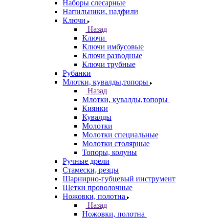
Наборы слесарные
Напильники, надфили
Ключи
Назад
Ключи
Ключи имбусовые
Ключи разводные
Ключи трубные
Рубанки
Млотки, кувалды,топоры
Назад
Млотки, кувалды,топоры
Киянки
Кувалды
Молотки
Молотки специальные
Молотки столярные
Топоры, колуны
Ручные дрели
Стамески, резцы
Шарнирно-губцевый инструмент
Щетки проволочные
Ножовки, полотна
Назад
Ножовки, полотна