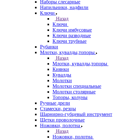
Наборы слесарные
Напильники, надфили
Ключи
Назад
Ключи
Ключи имбусовые
Ключи разводные
Ключи трубные
Рубанки
Млотки, кувалды,топоры
Назад
Млотки, кувалды,топоры
Киянки
Кувалды
Молотки
Молотки специальные
Молотки столярные
Топоры, колуны
Ручные дрели
Стамески, резцы
Шарнирно-губцевый инструмент
Щетки проволочные
Ножовки, полотна
Назад
Ножовки, полотна