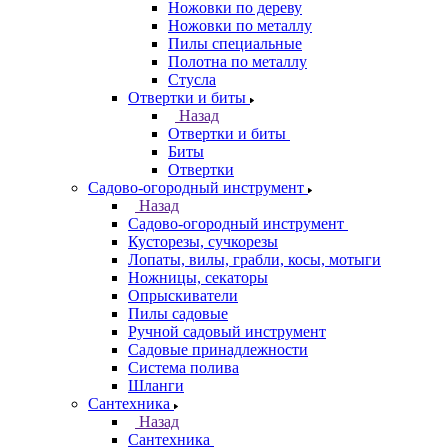
Ножовки по дереву
Ножовки по металлу
Пилы специальные
Полотна по металлу
Стусла
Отвертки и биты
Назад
Отвертки и биты
Биты
Отвертки
Садово-огородный инструмент
Назад
Садово-огородный инструмент
Кусторезы, сучкорезы
Лопаты, вилы, грабли, косы, мотыги
Ножницы, секаторы
Опрыскиватели
Пилы садовые
Ручной садовый инструмент
Садовые принадлежности
Система полива
Шланги
Сантехника
Назад
Сантехника