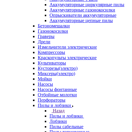
Аккумуляторные циркулярные пилы
Аккумуляторные газонокосилки
Опрыскиватели аккумуляторные
Аккумуляторные цепные пилы
Бетономешалки
Газонокосилки
Граверы
Дрели
Измельчители электрические
Компрессоры
Краскопульты электрические
Культиваторы
Кусторезы(электро)
Миксеры(электро)
Мойки
Насосы
Насосы фонтанные
Отбойные молотки
Перфораторы
Пилы и лобзики
Назад
Пилы и лобзики
Лобзики
Пилы сабельные
Пилы торцовочные