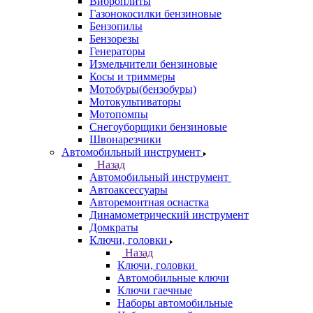
Виброплиты
Газонокосилки бензиновые
Бензопилы
Бензорезы
Генераторы
Измельчители бензиновые
Косы и триммеры
Мотобуры(бензобуры)
Мотокультиваторы
Мотопомпы
Снегоуборщики бензиновые
Швонарезчики
Автомобильный инструмент
Назад
Автомобильный инструмент
Автоаксессуары
Авторемонтная оснастка
Динамометрический инструмент
Домкраты
Ключи, головки
Назад
Ключи, головки
Автомобильные ключи
Ключи гаечные
Наборы автомобильные