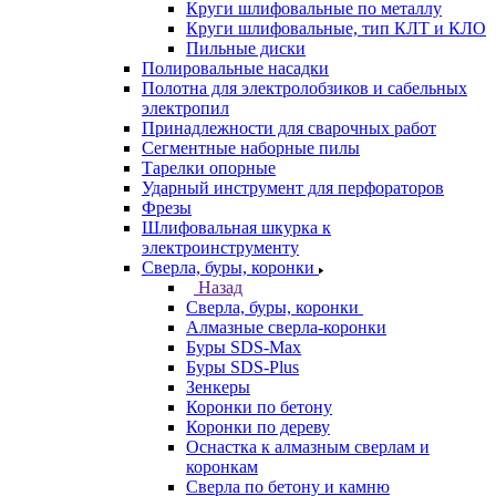
Круги шлифовальные по металлу
Круги шлифовальные, тип КЛТ и КЛО
Пильные диски
Полировальные насадки
Полотна для электролобзиков и сабельных
электропил
Принадлежности для сварочных работ
Сегментные наборные пилы
Тарелки опорные
Ударный инструмент для перфораторов
Фрезы
Шлифовальная шкурка к
электроинструменту
Сверла, буры, коронки
Назад
Сверла, буры, коронки
Алмазные сверла-коронки
Буры SDS-Max
Буры SDS-Plus
Зенкеры
Коронки по бетону
Коронки по дереву
Оснастка к алмазным сверлам и
коронкам
Сверла по бетону и камню