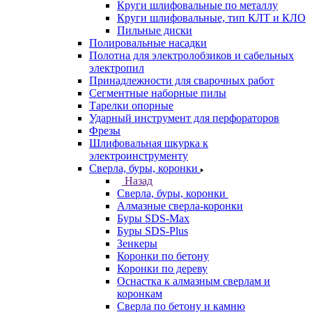
Круги шлифовальные по металлу
Круги шлифовальные, тип КЛТ и КЛО
Пильные диски
Полировальные насадки
Полотна для электролобзиков и сабельных
электропил
Принадлежности для сварочных работ
Сегментные наборные пилы
Тарелки опорные
Ударный инструмент для перфораторов
Фрезы
Шлифовальная шкурка к
электроинструменту
Сверла, буры, коронки
Назад
Сверла, буры, коронки
Алмазные сверла-коронки
Буры SDS-Max
Буры SDS-Plus
Зенкеры
Коронки по бетону
Коронки по дереву
Оснастка к алмазным сверлам и
коронкам
Сверла по бетону и камню