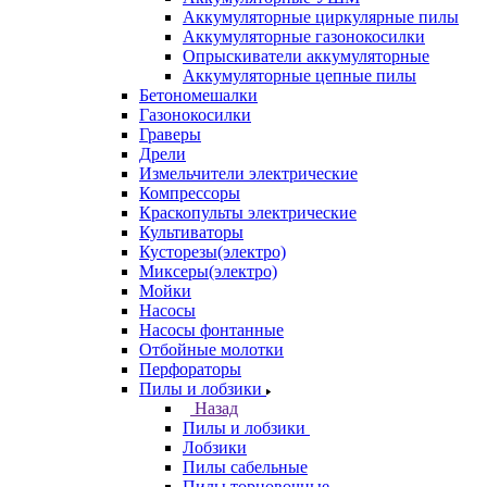
Аккумуляторные циркулярные пилы
Аккумуляторные газонокосилки
Опрыскиватели аккумуляторные
Аккумуляторные цепные пилы
Бетономешалки
Газонокосилки
Граверы
Дрели
Измельчители электрические
Компрессоры
Краскопульты электрические
Культиваторы
Кусторезы(электро)
Миксеры(электро)
Мойки
Насосы
Насосы фонтанные
Отбойные молотки
Перфораторы
Пилы и лобзики
Назад
Пилы и лобзики
Лобзики
Пилы сабельные
Пилы торцовочные