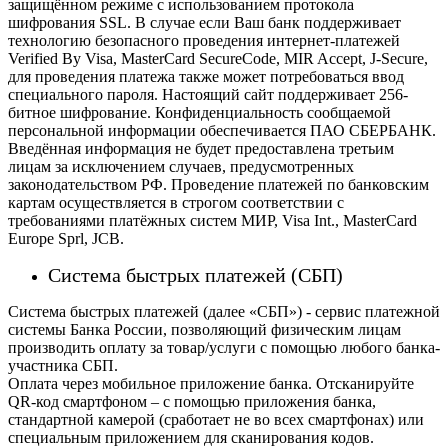
защищённом режиме с использованием протокола
шифрования SSL. В случае если Ваш банк поддерживает
технологию безопасного проведения интернет-платежей
Verified By Visa, MasterCard SecureCode, MIR Accept, J-Secure,
для проведения платежа также может потребоваться ввод
специального пароля.
Настоящий сайт поддерживает 256-
битное шифрование. Конфиденциальность сообщаемой
персональной информации обеспечивается ПАО СБЕРБАНК.
Введённая информация не будет предоставлена третьим
лицам за исключением случаев, предусмотренных
законодательством РФ. Проведение платежей по банковским
картам осуществляется в строгом соответствии с
требованиями платёжных систем МИР, Visa Int., MasterCard
Europe Sprl, JCB.
Система быстрых платежей (СБП)
Система быстрых платежей (далее «СБП») - сервис платежной
системы Банка России, позволяющий физическим лицам
производить оплату за товар/услуги с помощью любого банка-
участника СБП.
Оплата через мобильное приложение банка. Отсканируйте
QR-код смартфоном – с помощью приложения банка,
стандартной камерой (сработает не во всех смартфонах) или
специальным приложением для сканирования кодов.