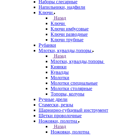
Наборы слесарные
Напильники, надфили
Ключи
Назад
Ключи
Ключи имбусовые
Ключи разводные
Ключи трубные
Рубанки
Млотки, кувалды,топоры
Назад
Млотки, кувалды,топоры
Киянки
Кувалды
Молотки
Молотки специальные
Молотки столярные
Топоры, колуны
Ручные дрели
Стамески, резцы
Шарнирно-губцевый инструмент
Щетки проволочные
Ножовки, полотна
Назад
Ножовки, полотна