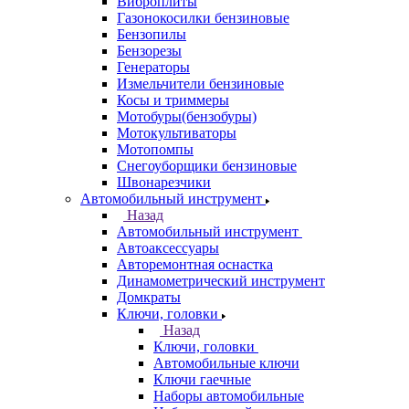
Виброплиты
Газонокосилки бензиновые
Бензопилы
Бензорезы
Генераторы
Измельчители бензиновые
Косы и триммеры
Мотобуры(бензобуры)
Мотокультиваторы
Мотопомпы
Снегоуборщики бензиновые
Швонарезчики
Автомобильный инструмент
Назад
Автомобильный инструмент
Автоаксессуары
Авторемонтная оснастка
Динамометрический инструмент
Домкраты
Ключи, головки
Назад
Ключи, головки
Автомобильные ключи
Ключи гаечные
Наборы автомобильные