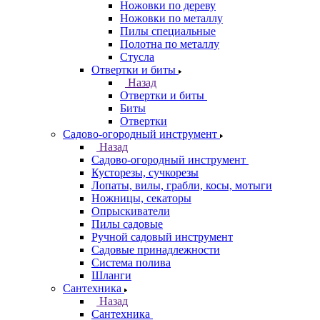
Ножовки по дереву
Ножовки по металлу
Пилы специальные
Полотна по металлу
Стусла
Отвертки и биты
Назад
Отвертки и биты
Биты
Отвертки
Садово-огородный инструмент
Назад
Садово-огородный инструмент
Кусторезы, сучкорезы
Лопаты, вилы, грабли, косы, мотыги
Ножницы, секаторы
Опрыскиватели
Пилы садовые
Ручной садовый инструмент
Садовые принадлежности
Система полива
Шланги
Сантехника
Назад
Сантехника