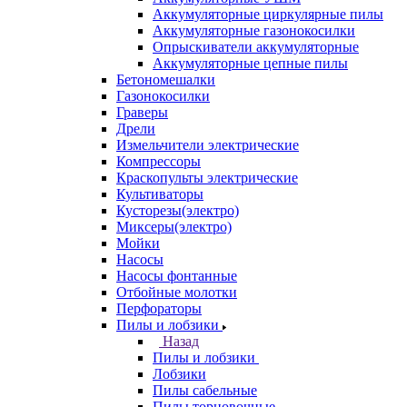
Аккумуляторные циркулярные пилы
Аккумуляторные газонокосилки
Опрыскиватели аккумуляторные
Аккумуляторные цепные пилы
Бетономешалки
Газонокосилки
Граверы
Дрели
Измельчители электрические
Компрессоры
Краскопульты электрические
Культиваторы
Кусторезы(электро)
Миксеры(электро)
Мойки
Насосы
Насосы фонтанные
Отбойные молотки
Перфораторы
Пилы и лобзики
Назад
Пилы и лобзики
Лобзики
Пилы сабельные
Пилы торцовочные