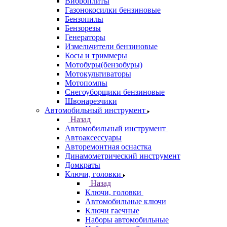
Виброплиты
Газонокосилки бензиновые
Бензопилы
Бензорезы
Генераторы
Измельчители бензиновые
Косы и триммеры
Мотобуры(бензобуры)
Мотокультиваторы
Мотопомпы
Снегоуборщики бензиновые
Швонарезчики
Автомобильный инструмент
Назад
Автомобильный инструмент
Автоаксессуары
Авторемонтная оснастка
Динамометрический инструмент
Домкраты
Ключи, головки
Назад
Ключи, головки
Автомобильные ключи
Ключи гаечные
Наборы автомобильные