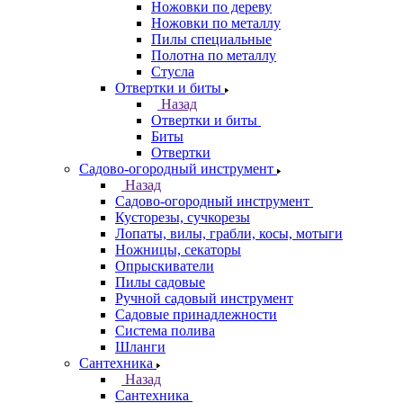
Ножовки по дереву
Ножовки по металлу
Пилы специальные
Полотна по металлу
Стусла
Отвертки и биты
Назад
Отвертки и биты
Биты
Отвертки
Садово-огородный инструмент
Назад
Садово-огородный инструмент
Кусторезы, сучкорезы
Лопаты, вилы, грабли, косы, мотыги
Ножницы, секаторы
Опрыскиватели
Пилы садовые
Ручной садовый инструмент
Садовые принадлежности
Система полива
Шланги
Сантехника
Назад
Сантехника