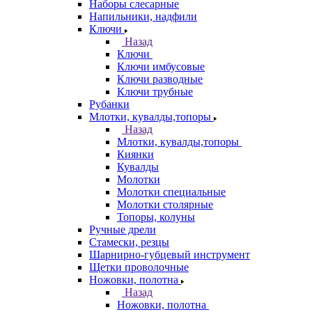
Наборы слесарные
Напильники, надфили
Ключи
Назад
Ключи
Ключи имбусовые
Ключи разводные
Ключи трубные
Рубанки
Млотки, кувалды,топоры
Назад
Млотки, кувалды,топоры
Киянки
Кувалды
Молотки
Молотки специальные
Молотки столярные
Топоры, колуны
Ручные дрели
Стамески, резцы
Шарнирно-губцевый инструмент
Щетки проволочные
Ножовки, полотна
Назад
Ножовки, полотна