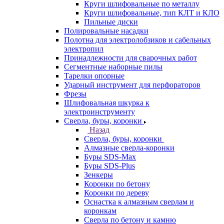
Круги шлифовальные по металлу
Круги шлифовальные, тип КЛТ и КЛО
Пильные диски
Полировальные насадки
Полотна для электролобзиков и сабельных
электропил
Принадлежности для сварочных работ
Сегментные наборные пилы
Тарелки опорные
Ударный инструмент для перфораторов
Фрезы
Шлифовальная шкурка к
электроинструменту
Сверла, буры, коронки
Назад
Сверла, буры, коронки
Алмазные сверла-коронки
Буры SDS-Max
Буры SDS-Plus
Зенкеры
Коронки по бетону
Коронки по дереву
Оснастка к алмазным сверлам и
коронкам
Сверла по бетону и камню