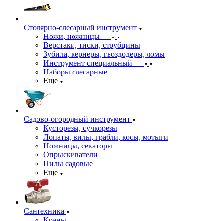
Столярно-слесарный инструмент
Ножи, ножницы
Верстаки, тиски, струбцины
Зубила, кернеры, гвоздодеры, ломы
Инструмент специальный
Наборы слесарные
Еще
Садово-огородный инструмент
Кусторезы, сучкорезы
Лопаты, вилы, грабли, косы, мотыги
Ножницы, секаторы
Опрыскиватели
Пилы садовые
Еще
Сантехника
Краны