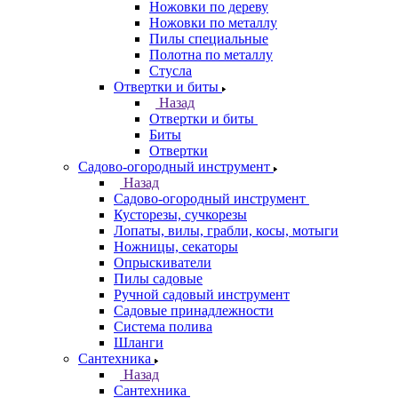
Ножовки по дереву
Ножовки по металлу
Пилы специальные
Полотна по металлу
Стусла
Отвертки и биты
Назад
Отвертки и биты
Биты
Отвертки
Садово-огородный инструмент
Назад
Садово-огородный инструмент
Кусторезы, сучкорезы
Лопаты, вилы, грабли, косы, мотыги
Ножницы, секаторы
Опрыскиватели
Пилы садовые
Ручной садовый инструмент
Садовые принадлежности
Система полива
Шланги
Сантехника
Назад
Сантехника