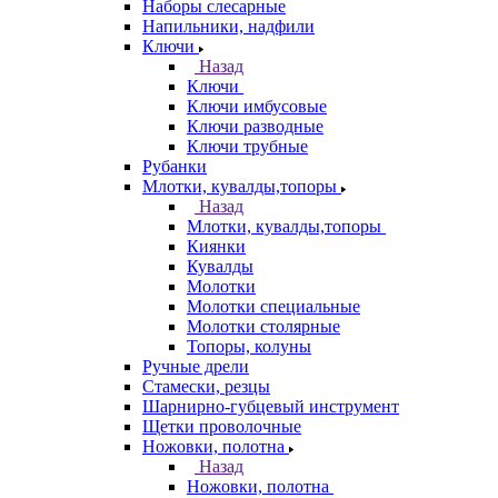
Наборы слесарные
Напильники, надфили
Ключи
Назад
Ключи
Ключи имбусовые
Ключи разводные
Ключи трубные
Рубанки
Млотки, кувалды,топоры
Назад
Млотки, кувалды,топоры
Киянки
Кувалды
Молотки
Молотки специальные
Молотки столярные
Топоры, колуны
Ручные дрели
Стамески, резцы
Шарнирно-губцевый инструмент
Щетки проволочные
Ножовки, полотна
Назад
Ножовки, полотна