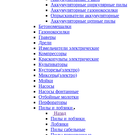
Аккумуляторные циркулярные пилы
Аккумуляторные газонокосилки
Опрыскиватели аккумуляторные
Аккумуляторные цепные пилы
Бетономешалки
Газонокосилки
Граверы
Дрели
Измельчители электрические
Компрессоры
Краскопульты электрические
Культиваторы
Кусторезы(электро)
Миксеры(электро)
Мойки
Насосы
Насосы фонтанные
Отбойные молотки
Перфораторы
Пилы и лобзики
Назад
Пилы и лобзики
Лобзики
Пилы сабельные
Пилы торцовочные