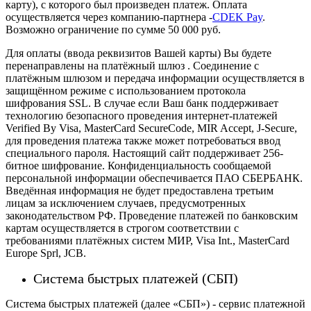
карту), с которого был произведен платеж.
Оплата
осуществляется через компанию-партнера -
CDEK Pay
.
Возможно ограничение по сумме 50 000 руб.
Для оплаты (ввода реквизитов Вашей карты) Вы будете
перенаправлены на платёжный шлюз . Соединение с
платёжным шлюзом и передача информации осуществляется в
защищённом режиме с использованием протокола
шифрования SSL. В случае если Ваш банк поддерживает
технологию безопасного проведения интернет-платежей
Verified By Visa, MasterCard SecureCode, MIR Accept, J-Secure,
для проведения платежа также может потребоваться ввод
специального пароля.
Настоящий сайт поддерживает 256-
битное шифрование. Конфиденциальность сообщаемой
персональной информации обеспечивается ПАО СБЕРБАНК.
Введённая информация не будет предоставлена третьим
лицам за исключением случаев, предусмотренных
законодательством РФ. Проведение платежей по банковским
картам осуществляется в строгом соответствии с
требованиями платёжных систем МИР, Visa Int., MasterCard
Europe Sprl, JCB.
Система быстрых платежей (СБП)
Система быстрых платежей (далее «СБП») - сервис платежной