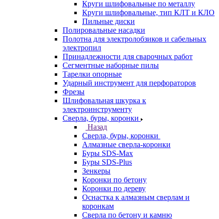
Круги шлифовальные по металлу
Круги шлифовальные, тип КЛТ и КЛО
Пильные диски
Полировальные насадки
Полотна для электролобзиков и сабельных
электропил
Принадлежности для сварочных работ
Сегментные наборные пилы
Тарелки опорные
Ударный инструмент для перфораторов
Фрезы
Шлифовальная шкурка к
электроинструменту
Сверла, буры, коронки
Назад
Сверла, буры, коронки
Алмазные сверла-коронки
Буры SDS-Max
Буры SDS-Plus
Зенкеры
Коронки по бетону
Коронки по дереву
Оснастка к алмазным сверлам и
коронкам
Сверла по бетону и камню