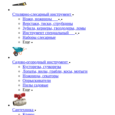
Столярно-слесарный инструмент
Ножи, ножницы
Верстаки, тиски, струбцины
Зубила, кернеры, гвоздодеры, ломы
Инструмент специальный
Наборы слесарные
Еще
Садово-огородный инструмент
Кусторезы, сучкорезы
Лопаты, вилы, грабли, косы, мотыги
Ножницы, секаторы
Опрыскиватели
Пилы садовые
Еще
Сантехника
Краны