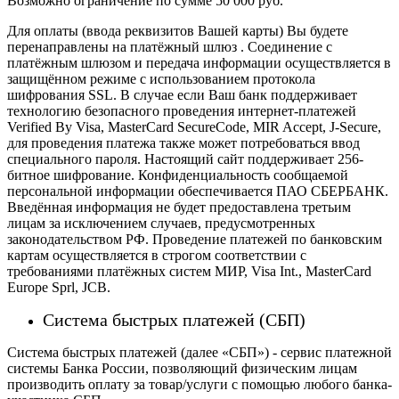
Возможно ограничение по сумме 50 000 руб.
Для оплаты (ввода реквизитов Вашей карты) Вы будете
перенаправлены на платёжный шлюз . Соединение с
платёжным шлюзом и передача информации осуществляется в
защищённом режиме с использованием протокола
шифрования SSL. В случае если Ваш банк поддерживает
технологию безопасного проведения интернет-платежей
Verified By Visa, MasterCard SecureCode, MIR Accept, J-Secure,
для проведения платежа также может потребоваться ввод
специального пароля.
Настоящий сайт поддерживает 256-
битное шифрование. Конфиденциальность сообщаемой
персональной информации обеспечивается ПАО СБЕРБАНК.
Введённая информация не будет предоставлена третьим
лицам за исключением случаев, предусмотренных
законодательством РФ. Проведение платежей по банковским
картам осуществляется в строгом соответствии с
требованиями платёжных систем МИР, Visa Int., MasterCard
Europe Sprl, JCB.
Система быстрых платежей (СБП)
Система быстрых платежей (далее «СБП») - сервис платежной
системы Банка России, позволяющий физическим лицам
производить оплату за товар/услуги с помощью любого банка-