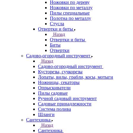
Ножовки по дереву
Ножовки по металлу
Пилы специальные
Полотна по металлу
Стусла
Отвертки и биты
Назад
Отвертки и биты
Биты
Отвертки
Садово-огородный инструмент
Назад
Садово-огородный инструмент
Кусторезы, сучкорезы
Лопаты, вилы, грабли, косы, мотыги
Ножницы, секаторы
Опрыскиватели
Пилы садовые
Ручной садовый инструмент
Садовые принадлежности
Система полива
Шланги
Сантехника
Назад
Сантехника