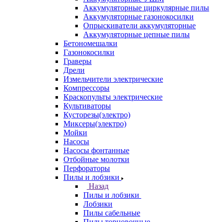
Аккумуляторные циркулярные пилы
Аккумуляторные газонокосилки
Опрыскиватели аккумуляторные
Аккумуляторные цепные пилы
Бетономешалки
Газонокосилки
Граверы
Дрели
Измельчители электрические
Компрессоры
Краскопульты электрические
Культиваторы
Кусторезы(электро)
Миксеры(электро)
Мойки
Насосы
Насосы фонтанные
Отбойные молотки
Перфораторы
Пилы и лобзики
Назад
Пилы и лобзики
Лобзики
Пилы сабельные
Пилы торцовочные