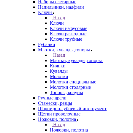
Наборы слесарные
Напильники, надфили
Ключи
Назад
Ключи
Ключи имбусовые
Ключи разводные
Ключи трубные
Рубанки
Млотки, кувалды,топоры
Назад
Млотки, кувалды,топоры
Киянки
Кувалды
Молотки
Молотки специальные
Молотки столярные
Топоры, колуны
Ручные дрели
Стамески, резцы
Шарнирно-губцевый инструмент
Щетки проволочные
Ножовки, полотна
Назад
Ножовки, полотна