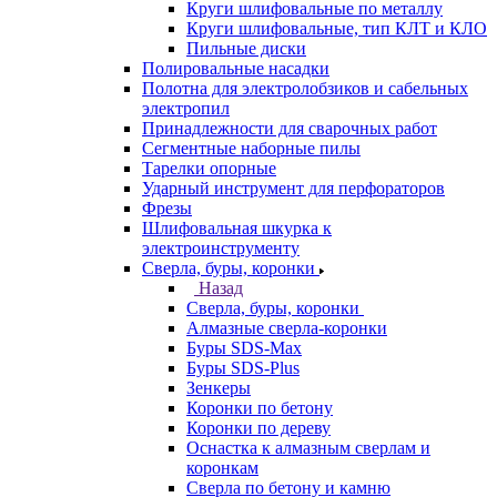
Круги шлифовальные по металлу
Круги шлифовальные, тип КЛТ и КЛО
Пильные диски
Полировальные насадки
Полотна для электролобзиков и сабельных
электропил
Принадлежности для сварочных работ
Сегментные наборные пилы
Тарелки опорные
Ударный инструмент для перфораторов
Фрезы
Шлифовальная шкурка к
электроинструменту
Сверла, буры, коронки
Назад
Сверла, буры, коронки
Алмазные сверла-коронки
Буры SDS-Max
Буры SDS-Plus
Зенкеры
Коронки по бетону
Коронки по дереву
Оснастка к алмазным сверлам и
коронкам
Сверла по бетону и камню