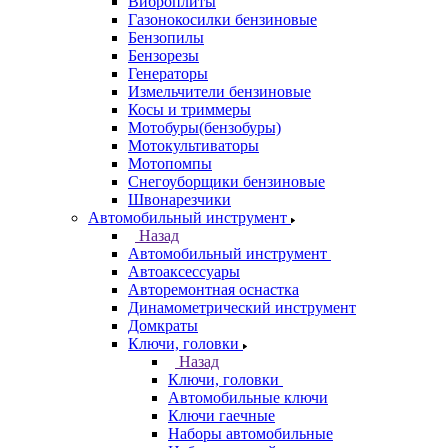
Виброплиты
Газонокосилки бензиновые
Бензопилы
Бензорезы
Генераторы
Измельчители бензиновые
Косы и триммеры
Мотобуры(бензобуры)
Мотокультиваторы
Мотопомпы
Снегоуборщики бензиновые
Швонарезчики
Автомобильный инструмент
Назад
Автомобильный инструмент
Автоаксессуары
Авторемонтная оснастка
Динамометрический инструмент
Домкраты
Ключи, головки
Назад
Ключи, головки
Автомобильные ключи
Ключи гаечные
Наборы автомобильные