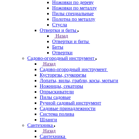
Ножовки по дереву
Ножовки по металлу
Пилы специальные
Полотна по металлу
Стусла
Отвертки и биты
Назад
Отвертки и биты
Биты
Отвертки
Садово-огородный инструмент
Назад
Садово-огородный инструмент
Кусторезы, сучкорезы
Лопаты, вилы, грабли, косы, мотыги
Ножницы, секаторы
Опрыскиватели
Пилы садовые
Ручной садовый инструмент
Садовые принадлежности
Система полива
Шланги
Сантехника
Назад
Сантехника