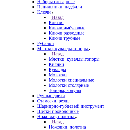
Наборы слесарные
Напильники, надфили
Ключи
Назад
Ключи
Ключи имбусовые
Ключи разводные
Ключи трубные
Рубанки
Млотки, кувалды,топоры
Назад
Млотки, кувалды,топоры
Киянки
Кувалды
Молотки
Молотки специальные
Молотки столярные
Топоры, колуны
Ручные дрели
Стамески, резцы
Шарнирно-губцевый инструмент
Щетки проволочные
Ножовки, полотна
Назад
Ножовки, полотна