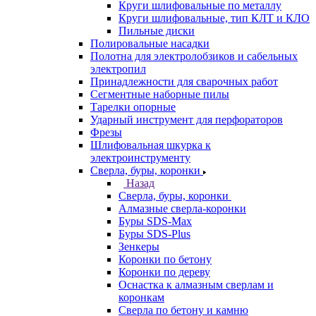
Круги шлифовальные по металлу
Круги шлифовальные, тип КЛТ и КЛО
Пильные диски
Полировальные насадки
Полотна для электролобзиков и сабельных
электропил
Принадлежности для сварочных работ
Сегментные наборные пилы
Тарелки опорные
Ударный инструмент для перфораторов
Фрезы
Шлифовальная шкурка к
электроинструменту
Сверла, буры, коронки
Назад
Сверла, буры, коронки
Алмазные сверла-коронки
Буры SDS-Max
Буры SDS-Plus
Зенкеры
Коронки по бетону
Коронки по дереву
Оснастка к алмазным сверлам и
коронкам
Сверла по бетону и камню