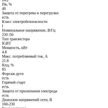
Пв, %
40
Защита от перегрева и перегрузки
есть
Класс электробезопасности
I
Номинальное напряжение, В/Гц
230 /50
Тип транзистора
IGBT
Мощность, кВт
4.8
Макс. потребляемый ток, А
21.8
Кпд, %
85
Форсаж дуги
есть
Горячий старт
есть
Защита от прилипания электрода
есть
Диапазон напряжений сети, В
160-230