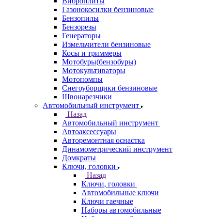
Виброплиты
Газонокосилки бензиновые
Бензопилы
Бензорезы
Генераторы
Измельчители бензиновые
Косы и триммеры
Мотобуры(бензобуры)
Мотокультиваторы
Мотопомпы
Снегоуборщики бензиновые
Швонарезчики
Автомобильный инструмент
Назад
Автомобильный инструмент
Автоаксессуары
Авторемонтная оснастка
Динамометрический инструмент
Домкраты
Ключи, головки
Назад
Ключи, головки
Автомобильные ключи
Ключи гаечные
Наборы автомобильные