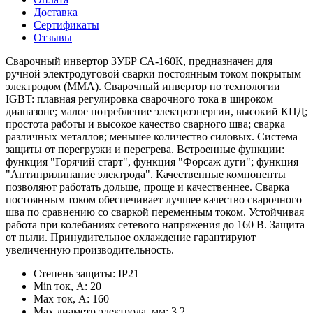
Доставка
Сертификаты
Отзывы
Сварочный инвертор ЗУБР СА-160К, предназначен для
ручной электродуговой сварки постоянным током покрытым
электродом (ММА). Сварочный инвертор по технологии
IGBT: плавная регулировка сварочного тока в широком
диапазоне; малое потребление электроэнергии, высокий КПД;
простота работы и высокое качество сварного шва; сварка
различных металлов; меньшее количество силовых. Система
защиты от перегрузки и перегрева. Встроенные функции:
функция "Горячий старт", функция "Форсаж дуги"; функция
"Антиприлипание электрода". Качественные компоненты
позволяют работать дольше, проще и качественнее. Сварка
постоянным током обеспечивает лучшее качество сварочного
шва по сравнению со сваркой переменным током. Устойчивая
работа при колебаниях сетевого напряжения до 160 В. Защита
от пыли. Принудительное охлаждение гарантируют
увеличенную производительность.
Степень защиты: IP21
Min ток, А: 20
Мах ток, А: 160
Мах диаметр электрода, мм: 3.2