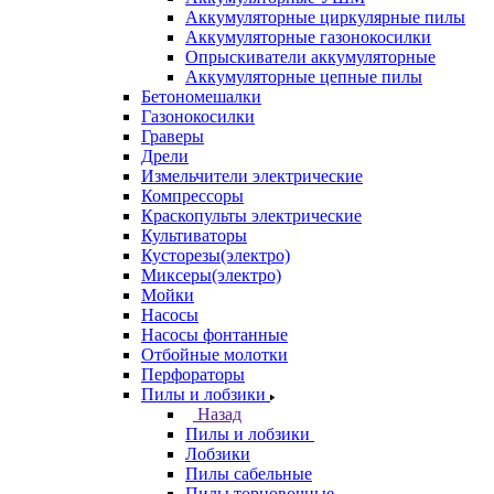
Аккумуляторные циркулярные пилы
Аккумуляторные газонокосилки
Опрыскиватели аккумуляторные
Аккумуляторные цепные пилы
Бетономешалки
Газонокосилки
Граверы
Дрели
Измельчители электрические
Компрессоры
Краскопульты электрические
Культиваторы
Кусторезы(электро)
Миксеры(электро)
Мойки
Насосы
Насосы фонтанные
Отбойные молотки
Перфораторы
Пилы и лобзики
Назад
Пилы и лобзики
Лобзики
Пилы сабельные
Пилы торцовочные