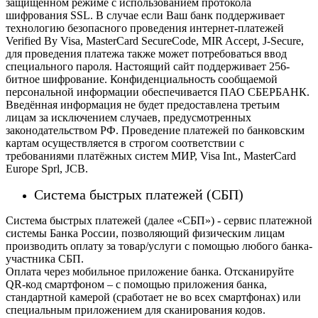
защищённом режиме с использованием протокола
шифрования SSL. В случае если Ваш банк поддерживает
технологию безопасного проведения интернет-платежей
Verified By Visa, MasterCard SecureCode, MIR Accept, J-Secure,
для проведения платежа также может потребоваться ввод
специального пароля.
Настоящий сайт поддерживает 256-
битное шифрование. Конфиденциальность сообщаемой
персональной информации обеспечивается ПАО СБЕРБАНК.
Введённая информация не будет предоставлена третьим
лицам за исключением случаев, предусмотренных
законодательством РФ. Проведение платежей по банковским
картам осуществляется в строгом соответствии с
требованиями платёжных систем МИР, Visa Int., MasterCard
Europe Sprl, JCB.
Система быстрых платежей (СБП)
Система быстрых платежей (далее «СБП») - сервис платежной
системы Банка России, позволяющий физическим лицам
производить оплату за товар/услуги с помощью любого банка-
участника СБП.
Оплата через мобильное приложение банка. Отсканируйте
QR-код смартфоном – с помощью приложения банка,
стандартной камерой (сработает не во всех смартфонах) или
специальным приложением для сканирования кодов.