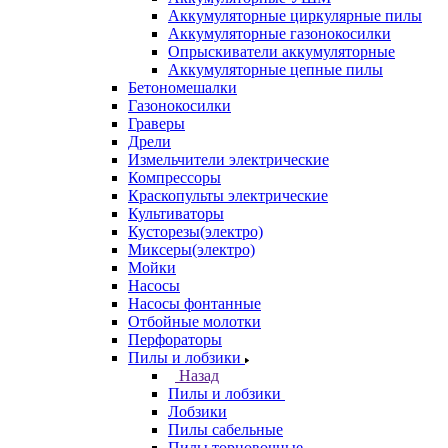
Аккумуляторные циркулярные пилы
Аккумуляторные газонокосилки
Опрыскиватели аккумуляторные
Аккумуляторные цепные пилы
Бетономешалки
Газонокосилки
Граверы
Дрели
Измельчители электрические
Компрессоры
Краскопульты электрические
Культиваторы
Кусторезы(электро)
Миксеры(электро)
Мойки
Насосы
Насосы фонтанные
Отбойные молотки
Перфораторы
Пилы и лобзики
Назад
Пилы и лобзики
Лобзики
Пилы сабельные
Пилы торцовочные