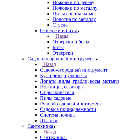
Ножовки по дереву
Ножовки по металлу
Пилы специальные
Полотна по металлу
Стусла
Отвертки и биты
Назад
Отвертки и биты
Биты
Отвертки
Садово-огородный инструмент
Назад
Садово-огородный инструмент
Кусторезы, сучкорезы
Лопаты, вилы, грабли, косы, мотыги
Ножницы, секаторы
Опрыскиватели
Пилы садовые
Ручной садовый инструмент
Садовые принадлежности
Система полива
Шланги
Сантехника
Назад
Сантехника