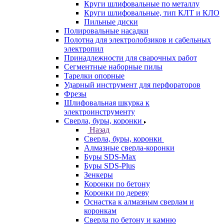
Круги шлифовальные по металлу
Круги шлифовальные, тип КЛТ и КЛО
Пильные диски
Полировальные насадки
Полотна для электролобзиков и сабельных
электропил
Принадлежности для сварочных работ
Сегментные наборные пилы
Тарелки опорные
Ударный инструмент для перфораторов
Фрезы
Шлифовальная шкурка к
электроинструменту
Сверла, буры, коронки
Назад
Сверла, буры, коронки
Алмазные сверла-коронки
Буры SDS-Max
Буры SDS-Plus
Зенкеры
Коронки по бетону
Коронки по дереву
Оснастка к алмазным сверлам и
коронкам
Сверла по бетону и камню