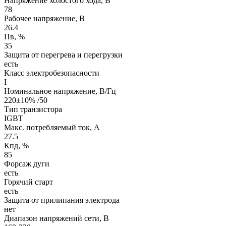
Напряжение холостого хода, В
78
Рабочее напряжение, В
26.4
Пв, %
35
Защита от перегрева и перегрузки
есть
Класс электробезопасности
I
Номинальное напряжение, В/Гц
220±10% /50
Тип транзистора
IGBT
Макс. потребляемый ток, А
27.5
Кпд, %
85
Форсаж дуги
есть
Горячий старт
есть
Защита от прилипания электрода
нет
Диапазон напряжений сети, В