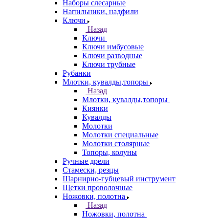
Наборы слесарные
Напильники, надфили
Ключи
Назад
Ключи
Ключи имбусовые
Ключи разводные
Ключи трубные
Рубанки
Млотки, кувалды,топоры
Назад
Млотки, кувалды,топоры
Киянки
Кувалды
Молотки
Молотки специальные
Молотки столярные
Топоры, колуны
Ручные дрели
Стамески, резцы
Шарнирно-губцевый инструмент
Щетки проволочные
Ножовки, полотна
Назад
Ножовки, полотна