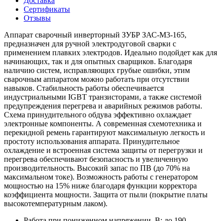
Доставка
Сертификаты
Отзывы
Аппарат сварочный инверторный ЗУБР ЗАС-М3-165,
предназначен для ручной электродуговой сварки с
применением плавких электродов. Идеально подойдет как для
начинающих, так и для опытных сварщиков. Благодаря
наличию систем, исправляющих грубые ошибки, этим
сварочным аппаратом можно работать при отсутствии
навыков. Стабильность работы обеспечивается
индустриальными IGBT транзисторами, а также системой
предупреждения перегрева и аварийных режимов работы.
Схема принудительного обдува эффективно охлаждает
электронные компоненты. А современная схемотехника и
перекидной ремень гарантируют максимальную легкость и
простоту использования аппарата. Принудительное
охлаждение и встроенная система защиты от перегрузки и
перегрева обеспечивают безопасность и увеличенную
производительность. Высокий запас по ПВ (до 70% на
максимальном токе). Возможность работы с генератором
мощностью на 15% ниже благодаря функции корректора
коэффициента мощности. Защита от пыли (покрытие платы
высокотемпературным лаком).
Работа при пониженном напряжении, В: до 190