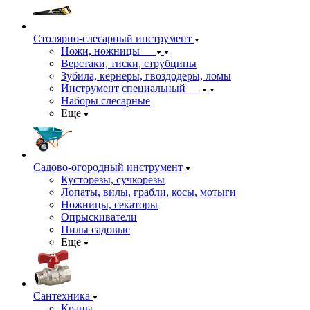
Столярно-слесарный инструмент
Ножи, ножницы
Верстаки, тиски, струбцины
Зубила, кернеры, гвоздодеры, ломы
Инструмент специальный
Наборы слесарные
Еще
Садово-огородный инструмент
Кусторезы, сучкорезы
Лопаты, вилы, грабли, косы, мотыги
Ножницы, секаторы
Опрыскиватели
Пилы садовые
Еще
Сантехника
Краны