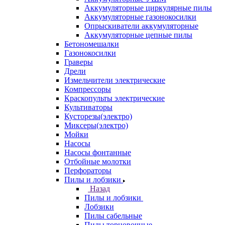
Аккумуляторные циркулярные пилы
Аккумуляторные газонокосилки
Опрыскиватели аккумуляторные
Аккумуляторные цепные пилы
Бетономешалки
Газонокосилки
Граверы
Дрели
Измельчители электрические
Компрессоры
Краскопульты электрические
Культиваторы
Кусторезы(электро)
Миксеры(электро)
Мойки
Насосы
Насосы фонтанные
Отбойные молотки
Перфораторы
Пилы и лобзики
Назад
Пилы и лобзики
Лобзики
Пилы сабельные
Пилы торцовочные