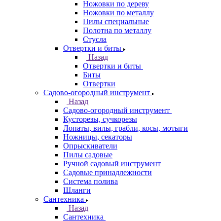
Ножовки по дереву
Ножовки по металлу
Пилы специальные
Полотна по металлу
Стусла
Отвертки и биты
Назад
Отвертки и биты
Биты
Отвертки
Садово-огородный инструмент
Назад
Садово-огородный инструмент
Кусторезы, сучкорезы
Лопаты, вилы, грабли, косы, мотыги
Ножницы, секаторы
Опрыскиватели
Пилы садовые
Ручной садовый инструмент
Садовые принадлежности
Система полива
Шланги
Сантехника
Назад
Сантехника