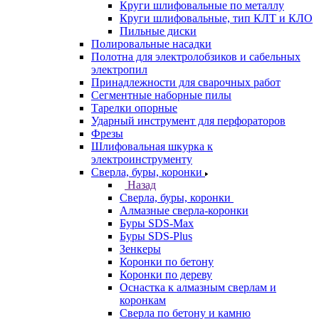
Круги шлифовальные по металлу
Круги шлифовальные, тип КЛТ и КЛО
Пильные диски
Полировальные насадки
Полотна для электролобзиков и сабельных
электропил
Принадлежности для сварочных работ
Сегментные наборные пилы
Тарелки опорные
Ударный инструмент для перфораторов
Фрезы
Шлифовальная шкурка к
электроинструменту
Сверла, буры, коронки
Назад
Сверла, буры, коронки
Алмазные сверла-коронки
Буры SDS-Max
Буры SDS-Plus
Зенкеры
Коронки по бетону
Коронки по дереву
Оснастка к алмазным сверлам и
коронкам
Сверла по бетону и камню