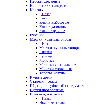
Наборы слесарные
Напильники, надфили
Ключи
Назад
Ключи
Ключи имбусовые
Ключи разводные
Ключи трубные
Рубанки
Млотки, кувалды,топоры
Назад
Млотки, кувалды,топоры
Киянки
Кувалды
Молотки
Молотки специальные
Молотки столярные
Топоры, колуны
Ручные дрели
Стамески, резцы
Шарнирно-губцевый инструмент
Щетки проволочные
Ножовки, полотна
Назад
Ножовки, полотна