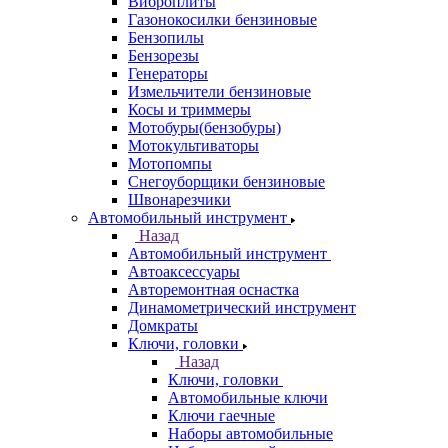
Виброплиты
Газонокосилки бензиновые
Бензопилы
Бензорезы
Генераторы
Измельчители бензиновые
Косы и триммеры
Мотобуры(бензобуры)
Мотокультиваторы
Мотопомпы
Снегоуборщики бензиновые
Швонарезчики
Автомобильный инструмент
Назад
Автомобильный инструмент
Автоаксессуары
Авторемонтная оснастка
Динамометрический инструмент
Домкраты
Ключи, головки
Назад
Ключи, головки
Автомобильные ключи
Ключи гаечные
Наборы автомобильные