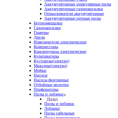
Аккумуляторные циркулярные пилы
Аккумуляторные газонокосилки
Опрыскиватели аккумуляторные
Аккумуляторные цепные пилы
Бетономешалки
Газонокосилки
Граверы
Дрели
Измельчители электрические
Компрессоры
Краскопульты электрические
Культиваторы
Кусторезы(электро)
Миксеры(электро)
Мойки
Насосы
Насосы фонтанные
Отбойные молотки
Перфораторы
Пилы и лобзики
Назад
Пилы и лобзики
Лобзики
Пилы сабельные
Пилы торцовочные