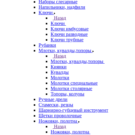
Наборы слесарные
Напильники, надфили
Ключи
Назад
Ключи
Ключи имбусовые
Ключи разводные
Ключи трубные
Рубанки
Млотки, кувалды,топоры
Назад
Млотки, кувалды,топоры
Киянки
Кувалды
Молотки
Молотки специальные
Молотки столярные
Топоры, колуны
Ручные дрели
Стамески, резцы
Шарнирно-губцевый инструмент
Щетки проволочные
Ножовки, полотна
Назад
Ножовки, полотна