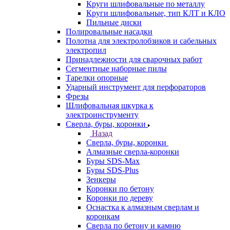
Круги шлифовальные по металлу
Круги шлифовальные, тип КЛТ и КЛО
Пильные диски
Полировальные насадки
Полотна для электролобзиков и сабельных
электропил
Принадлежности для сварочных работ
Сегментные наборные пилы
Тарелки опорные
Ударный инструмент для перфораторов
Фрезы
Шлифовальная шкурка к
электроинструменту
Сверла, буры, коронки
Назад
Сверла, буры, коронки
Алмазные сверла-коронки
Буры SDS-Max
Буры SDS-Plus
Зенкеры
Коронки по бетону
Коронки по дереву
Оснастка к алмазным сверлам и
коронкам
Сверла по бетону и камню