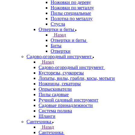
Ножовки по дереву
Ножовки по металлу
Пилы специальные
Полотна по металлу
Стусла
Отвертки и биты
Назад
Отвертки и биты
Биты
Отвертки
Садово-огородный инструмент
Назад
Садово-огородный инструмент
Кусторезы, сучкорезы
Лопаты, вилы, грабли, косы, мотыги
Ножницы, секаторы
Опрыскиватели
Пилы садовые
Ручной садовый инструмент
Садовые принадлежности
Система полива
Шланги
Сантехника
Назад
Сантехника