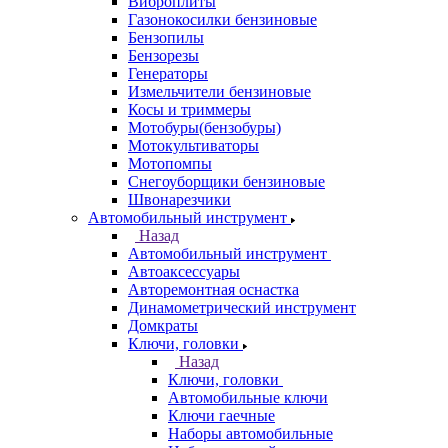
Виброплиты
Газонокосилки бензиновые
Бензопилы
Бензорезы
Генераторы
Измельчители бензиновые
Косы и триммеры
Мотобуры(бензобуры)
Мотокультиваторы
Мотопомпы
Снегоуборщики бензиновые
Швонарезчики
Автомобильный инструмент
Назад
Автомобильный инструмент
Автоаксессуары
Авторемонтная оснастка
Динамометрический инструмент
Домкраты
Ключи, головки
Назад
Ключи, головки
Автомобильные ключи
Ключи гаечные
Наборы автомобильные