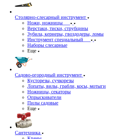
Столярно-слесарный инструмент
Ножи, ножницы
Верстаки, тиски, струбцины
Зубила, кернеры, гвоздодеры, ломы
Инструмент специальный
Наборы слесарные
Еще
Садово-огородный инструмент
Кусторезы, сучкорезы
Лопаты, вилы, грабли, косы, мотыги
Ножницы, секаторы
Опрыскиватели
Пилы садовые
Еще
Сантехника
Краны