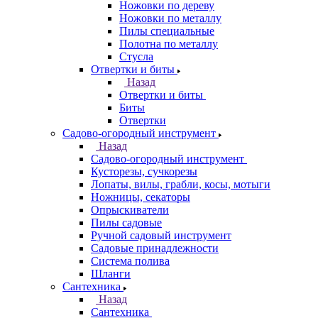
Ножовки по дереву
Ножовки по металлу
Пилы специальные
Полотна по металлу
Стусла
Отвертки и биты
Назад
Отвертки и биты
Биты
Отвертки
Садово-огородный инструмент
Назад
Садово-огородный инструмент
Кусторезы, сучкорезы
Лопаты, вилы, грабли, косы, мотыги
Ножницы, секаторы
Опрыскиватели
Пилы садовые
Ручной садовый инструмент
Садовые принадлежности
Система полива
Шланги
Сантехника
Назад
Сантехника