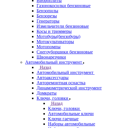
Виброплиты
Газонокосилки бензиновые
Бензопилы
Бензорезы
Генераторы
Измельчители бензиновые
Косы и триммеры
Мотобуры(бензобуры)
Мотокультиваторы
Мотопомпы
Снегоуборщики бензиновые
Швонарезчики
Автомобильный инструмент
Назад
Автомобильный инструмент
Автоаксессуары
Авторемонтная оснастка
Динамометрический инструмент
Домкраты
Ключи, головки
Назад
Ключи, головки
Автомобильные ключи
Ключи гаечные
Наборы автомобильные