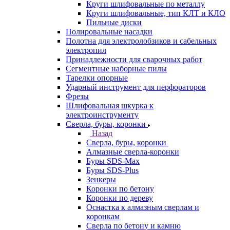
Круги шлифовальные по металлу
Круги шлифовальные, тип КЛТ и КЛО
Пильные диски
Полировальные насадки
Полотна для электролобзиков и сабельных
электропил
Принадлежности для сварочных работ
Сегментные наборные пилы
Тарелки опорные
Ударный инструмент для перфораторов
Фрезы
Шлифовальная шкурка к
электроинструменту
Сверла, буры, коронки
Назад
Сверла, буры, коронки
Алмазные сверла-коронки
Буры SDS-Max
Буры SDS-Plus
Зенкеры
Коронки по бетону
Коронки по дереву
Оснастка к алмазным сверлам и
коронкам
Сверла по бетону и камню