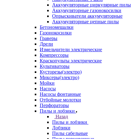
Аккумуляторные циркулярные пилы
Аккумуляторные газонокосилки
Опрыскиватели аккумуляторные
Аккумуляторные цепные пилы
Бетономешалки
Газонокосилки
Граверы
Дрели
Измельчители электрические
Компрессоры
Краскопульты электрические
Культиваторы
Кусторезы(электро)
Миксеры(электро)
Мойки
Насосы
Насосы фонтанные
Отбойные молотки
Перфораторы
Пилы и лобзики
Назад
Пилы и лобзики
Лобзики
Пилы сабельные
Пилы торцовочные