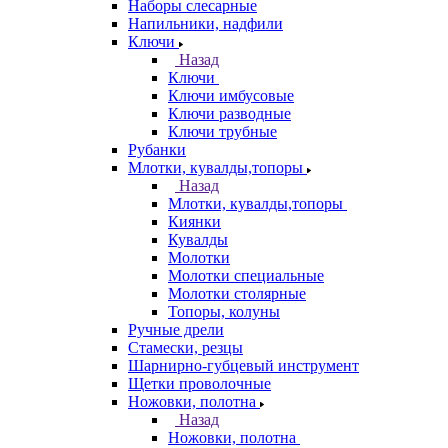
Наборы слесарные
Напильники, надфили
Ключи
Назад
Ключи
Ключи имбусовые
Ключи разводные
Ключи трубные
Рубанки
Млотки, кувалды,топоры
Назад
Млотки, кувалды,топоры
Киянки
Кувалды
Молотки
Молотки специальные
Молотки столярные
Топоры, колуны
Ручные дрели
Стамески, резцы
Шарнирно-губцевый инструмент
Щетки проволочные
Ножовки, полотна
Назад
Ножовки, полотна