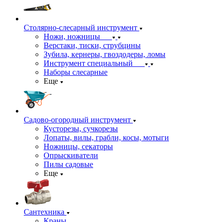
Столярно-слесарный инструмент
Ножи, ножницы
Верстаки, тиски, струбцины
Зубила, кернеры, гвоздодеры, ломы
Инструмент специальный
Наборы слесарные
Еще
Садово-огородный инструмент
Кусторезы, сучкорезы
Лопаты, вилы, грабли, косы, мотыги
Ножницы, секаторы
Опрыскиватели
Пилы садовые
Еще
Сантехника
Краны