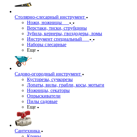
Столярно-слесарный инструмент
Ножи, ножницы
Верстаки, тиски, струбцины
Зубила, кернеры, гвоздодеры, ломы
Инструмент специальный
Наборы слесарные
Еще
Садово-огородный инструмент
Кусторезы, сучкорезы
Лопаты, вилы, грабли, косы, мотыги
Ножницы, секаторы
Опрыскиватели
Пилы садовые
Еще
Сантехника
Краны