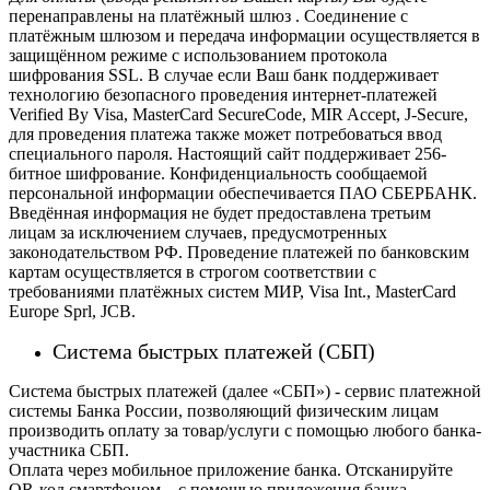
перенаправлены на платёжный шлюз . Соединение с
платёжным шлюзом и передача информации осуществляется в
защищённом режиме с использованием протокола
шифрования SSL. В случае если Ваш банк поддерживает
технологию безопасного проведения интернет-платежей
Verified By Visa, MasterCard SecureCode, MIR Accept, J-Secure,
для проведения платежа также может потребоваться ввод
специального пароля.
Настоящий сайт поддерживает 256-
битное шифрование. Конфиденциальность сообщаемой
персональной информации обеспечивается ПАО СБЕРБАНК.
Введённая информация не будет предоставлена третьим
лицам за исключением случаев, предусмотренных
законодательством РФ. Проведение платежей по банковским
картам осуществляется в строгом соответствии с
требованиями платёжных систем МИР, Visa Int., MasterCard
Europe Sprl, JCB.
Система быстрых платежей (СБП)
Система быстрых платежей (далее «СБП») - сервис платежной
системы Банка России, позволяющий физическим лицам
производить оплату за товар/услуги с помощью любого банка-
участника СБП.
Оплата через мобильное приложение банка. Отсканируйте
QR-код смартфоном – с помощью приложения банка,