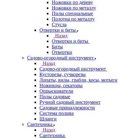
Ножовки по дереву
Ножовки по металлу
Пилы специальные
Полотна по металлу
Стусла
Отвертки и биты
Назад
Отвертки и биты
Биты
Отвертки
Садово-огородный инструмент
Назад
Садово-огородный инструмент
Кусторезы, сучкорезы
Лопаты, вилы, грабли, косы, мотыги
Ножницы, секаторы
Опрыскиватели
Пилы садовые
Ручной садовый инструмент
Садовые принадлежности
Система полива
Шланги
Сантехника
Назад
Сантехника