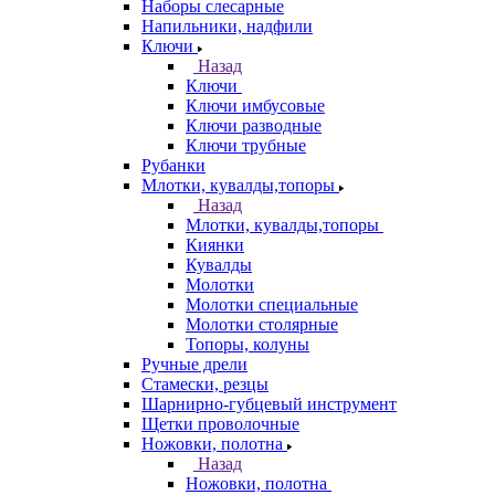
Наборы слесарные
Напильники, надфили
Ключи
Назад
Ключи
Ключи имбусовые
Ключи разводные
Ключи трубные
Рубанки
Млотки, кувалды,топоры
Назад
Млотки, кувалды,топоры
Киянки
Кувалды
Молотки
Молотки специальные
Молотки столярные
Топоры, колуны
Ручные дрели
Стамески, резцы
Шарнирно-губцевый инструмент
Щетки проволочные
Ножовки, полотна
Назад
Ножовки, полотна