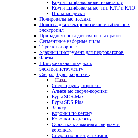
Круги шлифовальные по металлу
Круги шлифовальные, тип КЛТ и КЛО
Пильные диски
Полировальные насадки
Полотна для электролобзиков и сабельных
электропил
Принадлежности для сварочных работ
Сегментные наборные пилы
Тарелки опорные
Ударный инструмент для перфораторов
Фрезы
Шлифовальная шкурка к
электроинструменту
Сверла, буры, коронки
Назад
Сверла, буры, коронки
Алмазные сверла-коронки
Буры SDS-Max
Буры SDS-Plus
Зенкеры
Коронки по бетону
Коронки по дереву
Оснастка к алмазным сверлам и
коронкам
Сверла по бетону и камню