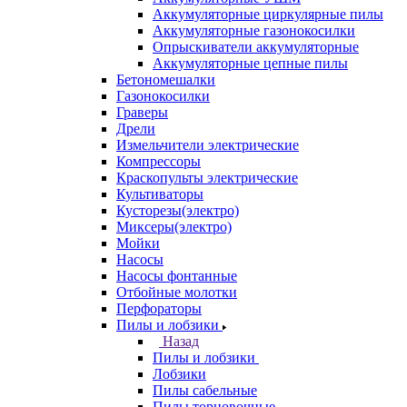
Аккумуляторные циркулярные пилы
Аккумуляторные газонокосилки
Опрыскиватели аккумуляторные
Аккумуляторные цепные пилы
Бетономешалки
Газонокосилки
Граверы
Дрели
Измельчители электрические
Компрессоры
Краскопульты электрические
Культиваторы
Кусторезы(электро)
Миксеры(электро)
Мойки
Насосы
Насосы фонтанные
Отбойные молотки
Перфораторы
Пилы и лобзики
Назад
Пилы и лобзики
Лобзики
Пилы сабельные
Пилы торцовочные