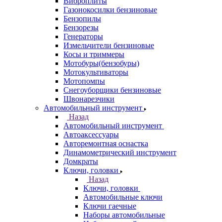
Виброплиты
Газонокосилки бензиновые
Бензопилы
Бензорезы
Генераторы
Измельчители бензиновые
Косы и триммеры
Мотобуры(бензобуры)
Мотокультиваторы
Мотопомпы
Снегоуборщики бензиновые
Швонарезчики
Автомобильный инструмент
Назад
Автомобильный инструмент
Автоаксессуары
Авторемонтная оснастка
Динамометрический инструмент
Домкраты
Ключи, головки
Назад
Ключи, головки
Автомобильные ключи
Ключи гаечные
Наборы автомобильные