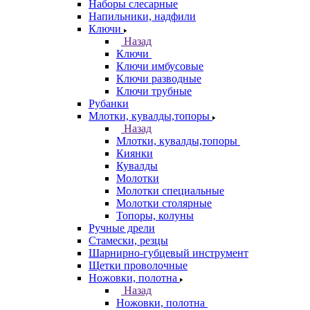
Наборы слесарные
Напильники, надфили
Ключи
Назад
Ключи
Ключи имбусовые
Ключи разводные
Ключи трубные
Рубанки
Млотки, кувалды,топоры
Назад
Млотки, кувалды,топоры
Киянки
Кувалды
Молотки
Молотки специальные
Молотки столярные
Топоры, колуны
Ручные дрели
Стамески, резцы
Шарнирно-губцевый инструмент
Щетки проволочные
Ножовки, полотна
Назад
Ножовки, полотна