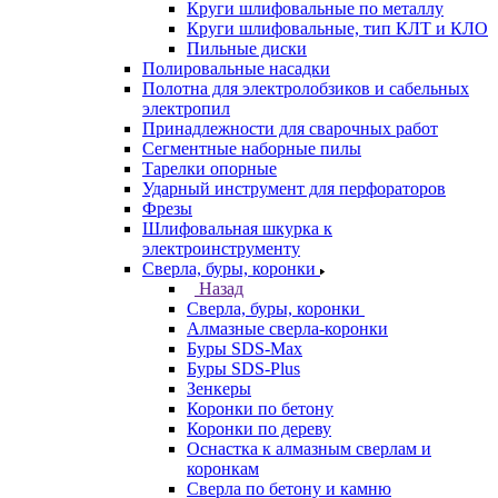
Круги шлифовальные по металлу
Круги шлифовальные, тип КЛТ и КЛО
Пильные диски
Полировальные насадки
Полотна для электролобзиков и сабельных
электропил
Принадлежности для сварочных работ
Сегментные наборные пилы
Тарелки опорные
Ударный инструмент для перфораторов
Фрезы
Шлифовальная шкурка к
электроинструменту
Сверла, буры, коронки
Назад
Сверла, буры, коронки
Алмазные сверла-коронки
Буры SDS-Max
Буры SDS-Plus
Зенкеры
Коронки по бетону
Коронки по дереву
Оснастка к алмазным сверлам и
коронкам
Сверла по бетону и камню