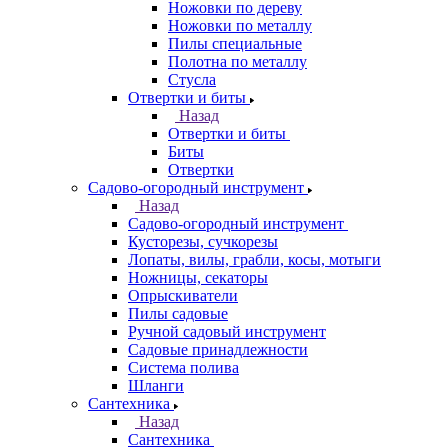
Ножовки по дереву
Ножовки по металлу
Пилы специальные
Полотна по металлу
Стусла
Отвертки и биты
Назад
Отвертки и биты
Биты
Отвертки
Садово-огородный инструмент
Назад
Садово-огородный инструмент
Кусторезы, сучкорезы
Лопаты, вилы, грабли, косы, мотыги
Ножницы, секаторы
Опрыскиватели
Пилы садовые
Ручной садовый инструмент
Садовые принадлежности
Система полива
Шланги
Сантехника
Назад
Сантехника