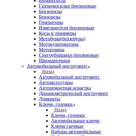
Виброплиты
Газонокосилки бензиновые
Бензопилы
Бензорезы
Генераторы
Измельчители бензиновые
Косы и триммеры
Мотобуры(бензобуры)
Мотокультиваторы
Мотопомпы
Снегоуборщики бензиновые
Швонарезчики
Автомобильный инструмент
Назад
Автомобильный инструмент
Автоаксессуары
Авторемонтная оснастка
Динамометрический инструмент
Домкраты
Ключи, головки
Назад
Ключи, головки
Автомобильные ключи
Ключи гаечные
Наборы автомобильные