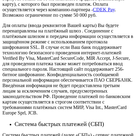
карту), с которого был произведен платеж.
Оплата
осуществляется через компанию-партнера -
CDEK Pay
.
Возможно ограничение по сумме 50 000 руб.
Для оплаты (ввода реквизитов Вашей карты) Вы будете
перенаправлены на платёжный шлюз . Соединение с
платёжным шлюзом и передача информации осуществляется в
защищённом режиме с использованием протокола
шифрования SSL. В случае если Ваш банк поддерживает
технологию безопасного проведения интернет-платежей
Verified By Visa, MasterCard SecureCode, MIR Accept, J-Secure,
для проведения платежа также может потребоваться ввод
специального пароля.
Настоящий сайт поддерживает 256-
битное шифрование. Конфиденциальность сообщаемой
персональной информации обеспечивается ПАО СБЕРБАНК.
Введённая информация не будет предоставлена третьим
лицам за исключением случаев, предусмотренных
законодательством РФ. Проведение платежей по банковским
картам осуществляется в строгом соответствии с
требованиями платёжных систем МИР, Visa Int., MasterCard
Europe Sprl, JCB.
Система быстрых платежей (СБП)
Система быстрых платежей (далее «СБП») - сервис платежной