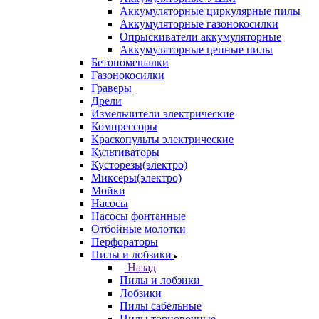
Аккумуляторные циркулярные пилы
Аккумуляторные газонокосилки
Опрыскиватели аккумуляторные
Аккумуляторные цепные пилы
Бетономешалки
Газонокосилки
Граверы
Дрели
Измельчители электрические
Компрессоры
Краскопульты электрические
Культиваторы
Кусторезы(электро)
Миксеры(электро)
Мойки
Насосы
Насосы фонтанные
Отбойные молотки
Перфораторы
Пилы и лобзики
Назад
Пилы и лобзики
Лобзики
Пилы сабельные
Пилы торцовочные