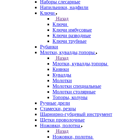
Наборы слесарные
Напильники, надфили
Ключи
Назад
Ключи
Ключи имбусовые
Ключи разводные
Ключи трубные
Рубанки
Млотки, кувалды,топоры
Назад
Млотки, кувалды,топоры
Киянки
Кувалды
Молотки
Молотки специальные
Молотки столярные
Топоры, колуны
Ручные дрели
Стамески, резцы
Шарнирно-губцевый инструмент
Щетки проволочные
Ножовки, полотна
Назад
Ножовки, полотна