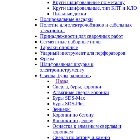
Круги шлифовальные по металлу
Круги шлифовальные, тип КЛТ и КЛО
Пильные диски
Полировальные насадки
Полотна для электролобзиков и сабельных
электропил
Принадлежности для сварочных работ
Сегментные наборные пилы
Тарелки опорные
Ударный инструмент для перфораторов
Фрезы
Шлифовальная шкурка к
электроинструменту
Сверла, буры, коронки
Назад
Сверла, буры, коронки
Алмазные сверла-коронки
Буры SDS-Max
Буры SDS-Plus
Зенкеры
Коронки по бетону
Коронки по дереву
Оснастка к алмазным сверлам и
коронкам
Сверла по бетону и камню