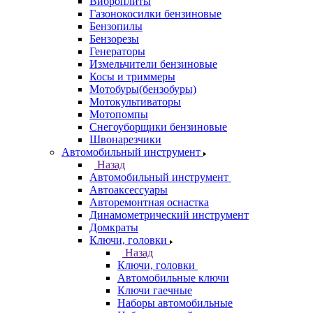
Виброплиты
Газонокосилки бензиновые
Бензопилы
Бензорезы
Генераторы
Измельчители бензиновые
Косы и триммеры
Мотобуры(бензобуры)
Мотокультиваторы
Мотопомпы
Снегоуборщики бензиновые
Швонарезчики
Автомобильный инструмент
Назад
Автомобильный инструмент
Автоаксессуары
Авторемонтная оснастка
Динамометрический инструмент
Домкраты
Ключи, головки
Назад
Ключи, головки
Автомобильные ключи
Ключи гаечные
Наборы автомобильные