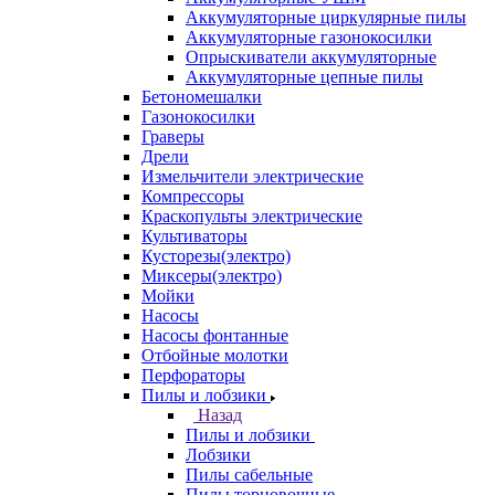
Аккумуляторные циркулярные пилы
Аккумуляторные газонокосилки
Опрыскиватели аккумуляторные
Аккумуляторные цепные пилы
Бетономешалки
Газонокосилки
Граверы
Дрели
Измельчители электрические
Компрессоры
Краскопульты электрические
Культиваторы
Кусторезы(электро)
Миксеры(электро)
Мойки
Насосы
Насосы фонтанные
Отбойные молотки
Перфораторы
Пилы и лобзики
Назад
Пилы и лобзики
Лобзики
Пилы сабельные
Пилы торцовочные