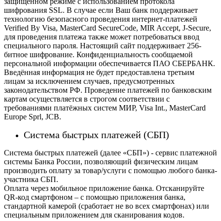
защищённом режиме с использованием протокола
шифрования SSL. В случае если Ваш банк поддерживает
технологию безопасного проведения интернет-платежей
Verified By Visa, MasterCard SecureCode, MIR Accept, J-Secure,
для проведения платежа также может потребоваться ввод
специального пароля.
Настоящий сайт поддерживает 256-
битное шифрование. Конфиденциальность сообщаемой
персональной информации обеспечивается ПАО СБЕРБАНК.
Введённая информация не будет предоставлена третьим
лицам за исключением случаев, предусмотренных
законодательством РФ. Проведение платежей по банковским
картам осуществляется в строгом соответствии с
требованиями платёжных систем МИР, Visa Int., MasterCard
Europe Sprl, JCB.
Система быстрых платежей (СБП)
Система быстрых платежей (далее «СБП») - сервис платежной
системы Банка России, позволяющий физическим лицам
производить оплату за товар/услуги с помощью любого банка-
участника СБП.
Оплата через мобильное приложение банка. Отсканируйте
QR-код смартфоном – с помощью приложения банка,
стандартной камерой (сработает не во всех смартфонах) или
специальным приложением для сканирования кодов.