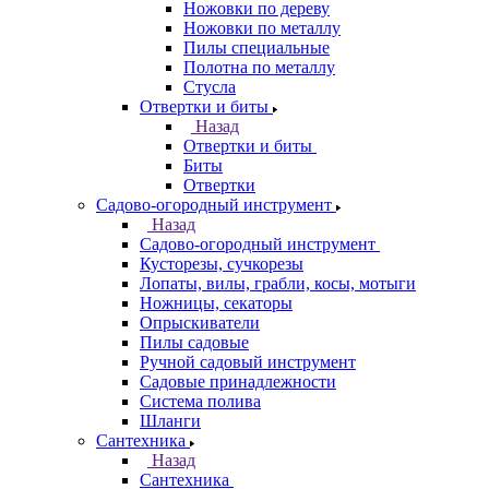
Ножовки по дереву
Ножовки по металлу
Пилы специальные
Полотна по металлу
Стусла
Отвертки и биты
Назад
Отвертки и биты
Биты
Отвертки
Садово-огородный инструмент
Назад
Садово-огородный инструмент
Кусторезы, сучкорезы
Лопаты, вилы, грабли, косы, мотыги
Ножницы, секаторы
Опрыскиватели
Пилы садовые
Ручной садовый инструмент
Садовые принадлежности
Система полива
Шланги
Сантехника
Назад
Сантехника