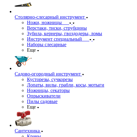
Столярно-слесарный инструмент
Ножи, ножницы
Верстаки, тиски, струбцины
Зубила, кернеры, гвоздодеры, ломы
Инструмент специальный
Наборы слесарные
Еще
Садово-огородный инструмент
Кусторезы, сучкорезы
Лопаты, вилы, грабли, косы, мотыги
Ножницы, секаторы
Опрыскиватели
Пилы садовые
Еще
Сантехника
Краны