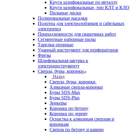
Круги шлифовальные по металлу
Круги шлифовальные, тип КЛТ и КЛО
Пильные диски
Полировальные насадки
Полотна для электролобзиков и сабельных
электропил
Принадлежности для сварочных работ
Сегментные наборные пилы
Тарелки опорные
Ударный инструмент для перфораторов
Фрезы
Шлифовальная шкурка к
электроинструменту
Сверла, буры, коронки
Назад
Сверла, буры, коронки
Алмазные сверла-коронки
Буры SDS-Max
Буры SDS-Plus
Зенкеры
Коронки по бетону
Коронки по дереву
Оснастка к алмазным сверлам и
коронкам
Сверла по бетону и камню