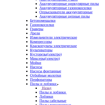
Аккумуляторные циркулярные пилы
Аккумуляторные газонокосилки
Опрыскиватели аккумуляторные
Аккумуляторные цепные пилы
Бетономешалки
Газонокосилки
Граверы
Дрели
Измельчители электрические
Компрессоры
Краскопульты электрические
Культиваторы
Кусторезы(электро)
Миксеры(электро)
Мойки
Насосы
Насосы фонтанные
Отбойные молотки
Перфораторы
Пилы и лобзики
Назад
Пилы и лобзики
Лобзики
Пилы сабельные
Пилы торцовочные