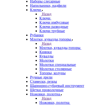
Наборы слесарные
Напильники, надфили
Ключи
Назад
Ключи
Ключи имбусовые
Ключи разводные
Ключи трубные
Рубанки
Млотки, кувалды,топоры
Назад
Млотки, кувалды,топоры
Киянки
Кувалды
Молотки
Молотки специальные
Молотки столярные
Топоры, колуны
Ручные дрели
Стамески, резцы
Шарнирно-губцевый инструмент
Щетки проволочные
Ножовки, полотна
Назад
Ножовки, полотна