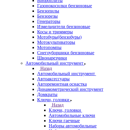
Виброплиты
Газонокосилки бензиновые
Бензопилы
Бензорезы
Генераторы
Измельчители бензиновые
Косы и триммеры
Мотобуры(бензобуры)
Мотокультиваторы
Мотопомпы
Снегоуборщики бензиновые
Швонарезчики
Автомобильный инструмент
Назад
Автомобильный инструмент
Автоаксессуары
Авторемонтная оснастка
Динамометрический инструмент
Домкраты
Ключи, головки
Назад
Ключи, головки
Автомобильные ключи
Ключи гаечные
Наборы автомобильные