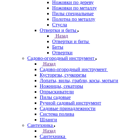
Ножовки по дереву
Ножовки по металлу
Пилы специальные
Полотна по металлу
Стусла
Отвертки и биты
Назад
Отвертки и биты
Биты
Отвертки
Садово-огородный инструмент
Назад
Садово-огородный инструмент
Кусторезы, сучкорезы
Лопаты, вилы, грабли, косы, мотыги
Ножницы, секаторы
Опрыскиватели
Пилы садовые
Ручной садовый инструмент
Садовые принадлежности
Система полива
Шланги
Сантехника
Назад
Сантехника