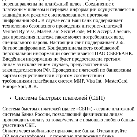
перенаправлены на платёжный шлюз . Соединение с
платёжным шлюзом и передача информации осуществляется в
защищённом режиме с использованием протокола
шифрования SSL. В случае если Ваш банк поддерживает
технологию безопасного проведения интернет-платежей
Verified By Visa, MasterCard SecureCode, MIR Accept, J-Secure,
для проведения платежа также может потребоваться ввод
специального пароля.
Настоящий сайт поддерживает 256-
битное шифрование. Конфиденциальность сообщаемой
персональной информации обеспечивается ПАО СБЕРБАНК.
Введённая информация не будет предоставлена третьим
лицам за исключением случаев, предусмотренных
законодательством РФ. Проведение платежей по банковским
картам осуществляется в строгом соответствии с
требованиями платёжных систем МИР, Visa Int., MasterCard
Europe Sprl, JCB.
Система быстрых платежей (СБП)
Система быстрых платежей (далее «СБП») - сервис платежной
системы Банка России, позволяющий физическим лицам
производить оплату за товар/услуги с помощью любого банка-
участника СБП.
Оплата через мобильное приложение банка. Отсканируйте
QR-код смартфоном – с помощью приложения банка,