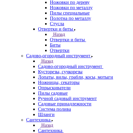
Ножовки по дереву
Ножовки по металлу
Пилы специальные
Полотна по металлу
Стусла
Отвертки и биты
Назад
Отвертки и биты
Биты
Отвертки
Садово-огородный инструмент
Назад
Садово-огородный инструмент
Кусторезы, сучкорезы
Лопаты, вилы, грабли, косы, мотыги
Ножницы, секаторы
Опрыскиватели
Пилы садовые
Ручной садовый инструмент
Садовые принадлежности
Система полива
Шланги
Сантехника
Назад
Сантехника