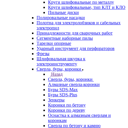
Круги шлифовальные по металлу
Круги шлифовальные, тип КЛТ и КЛО
Пильные диски
Полировальные насадки
Полотна для электролобзиков и сабельных
электропил
Принадлежности для сварочных работ
Сегментные наборные пилы
Тарелки опорные
Ударный инструмент для перфораторов
Фрезы
Шлифовальная шкурка к
электроинструменту
Сверла, буры, коронки
Назад
Сверла, буры, коронки
Алмазные сверла-коронки
Буры SDS-Max
Буры SDS-Plus
Зенкеры
Коронки по бетону
Коронки по дереву
Оснастка к алмазным сверлам и
коронкам
Сверла по бетону и камню