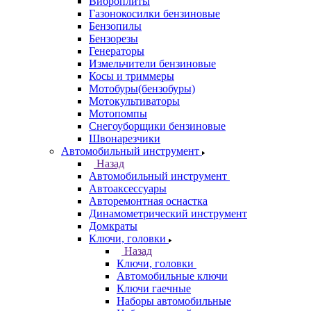
Виброплиты
Газонокосилки бензиновые
Бензопилы
Бензорезы
Генераторы
Измельчители бензиновые
Косы и триммеры
Мотобуры(бензобуры)
Мотокультиваторы
Мотопомпы
Снегоуборщики бензиновые
Швонарезчики
Автомобильный инструмент
Назад
Автомобильный инструмент
Автоаксессуары
Авторемонтная оснастка
Динамометрический инструмент
Домкраты
Ключи, головки
Назад
Ключи, головки
Автомобильные ключи
Ключи гаечные
Наборы автомобильные