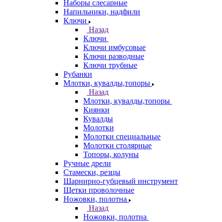
Наборы слесарные
Напильники, надфили
Ключи
Назад
Ключи
Ключи имбусовые
Ключи разводные
Ключи трубные
Рубанки
Млотки, кувалды,топоры
Назад
Млотки, кувалды,топоры
Киянки
Кувалды
Молотки
Молотки специальные
Молотки столярные
Топоры, колуны
Ручные дрели
Стамески, резцы
Шарнирно-губцевый инструмент
Щетки проволочные
Ножовки, полотна
Назад
Ножовки, полотна