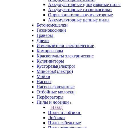
Аккумуляторные циркулярные пилы
Аккумуляторные газонокосилки
Опрыскиватели аккумуляторные
Аккумуляторные цепные пилы
Бетономешалки
Газонокосилки
Граверы
Дрели
Измельчители электрические
Компрессоры
Краскопульты электрические
Культиваторы
Кусторезы(электро)
Миксеры(электро)
Мойки
Насосы
Насосы фонтанные
Отбойные молотки
Перфораторы
Пилы и лобзики
Назад
Пилы и лобзики
Лобзики
Пилы сабельные
Пилы торцовочные