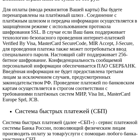
Для оплаты (ввода реквизитов Вашей карты) Вы будете
перенаправлены на платёжный шлюз . Соединение с
платёжным шлюзом и передача информации осуществляется в
защищённом режиме с использованием протокола
шифрования SSL. В случае если Ваш банк поддерживает
технологию безопасного проведения интернет-платежей
Verified By Visa, MasterCard SecureCode, MIR Accept, J-Secure,
для проведения платежа также может потребоваться ввод
специального пароля.
Настоящий сайт поддерживает 256-
битное шифрование. Конфиденциальность сообщаемой
персональной информации обеспечивается ПАО СБЕРБАНК.
Введённая информация не будет предоставлена третьим
лицам за исключением случаев, предусмотренных
законодательством РФ. Проведение платежей по банковским
картам осуществляется в строгом соответствии с
требованиями платёжных систем МИР, Visa Int., MasterCard
Europe Sprl, JCB.
Система быстрых платежей (СБП)
Система быстрых платежей (далее «СБП») - сервис платежной
системы Банка России, позволяющий физическим лицам
производить оплату за товар/услуги с помощью любого банка-
участника СБП.