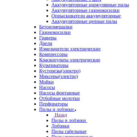
Аккумуляторные циркулярные пилы
Аккумуляторные газонокосилки
Опрыскиватели аккумуляторные
Аккумуляторные цепные пилы
Бетономешалки
Газонокосилки
Граверы
Дрели
Измельчители электрические
Компрессоры
Краскопульты электрические
Культиваторы
Кусторезы(электро)
Миксеры(электро)
Мойки
Насосы
Насосы фонтанные
Отбойные молотки
Перфораторы
Пилы и лобзики
Назад
Пилы и лобзики
Лобзики
Пилы сабельные
Пилы торцовочные