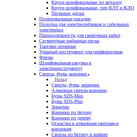
Круги шлифовальные по металлу
Круги шлифовальные, тип КЛТ и КЛО
Пильные диски
Полировальные насадки
Полотна для электролобзиков и сабельных
электропил
Принадлежности для сварочных работ
Сегментные наборные пилы
Тарелки опорные
Ударный инструмент для перфораторов
Фрезы
Шлифовальная шкурка к
электроинструменту
Сверла, буры, коронки
Назад
Сверла, буры, коронки
Алмазные сверла-коронки
Буры SDS-Max
Буры SDS-Plus
Зенкеры
Коронки по бетону
Коронки по дереву
Оснастка к алмазным сверлам и
коронкам
Сверла по бетону и камню