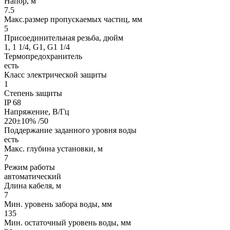
Напор, м
7.5
Макс.размер пропускаемых частиц, мм
5
Присоединительная резьба, дюйм
1, 1 1/4, G1, G1 1/4
Термопредохранитель
есть
Класс электрической защиты
1
Степень защиты
IP 68
Напряжение, В/Гц
220±10% /50
Поддержание заданного уровня воды
есть
Макс. глубина установки, м
7
Режим работы
автоматический
Длина кабеля, м
7
Мин. уровень забора воды, мм
135
Мин. остаточный уровень воды, мм