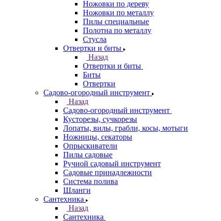
Ножовки по дереву
Ножовки по металлу
Пилы специальные
Полотна по металлу
Стусла
Отвертки и биты
Назад
Отвертки и биты
Биты
Отвертки
Садово-огородный инструмент
Назад
Садово-огородный инструмент
Кусторезы, сучкорезы
Лопаты, вилы, грабли, косы, мотыги
Ножницы, секаторы
Опрыскиватели
Пилы садовые
Ручной садовый инструмент
Садовые принадлежности
Система полива
Шланги
Сантехника
Назад
Сантехника