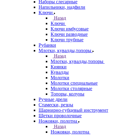
Наборы слесарные
Напильники, надфили
Ключи
Назад
Ключи
Ключи имбусовые
Ключи разводные
Ключи трубные
Рубанки
Млотки, кувалды,топоры
Назад
Млотки, кувалды,топоры
Киянки
Кувалды
Молотки
Молотки специальные
Молотки столярные
Топоры, колуны
Ручные дрели
Стамески, резцы
Шарнирно-губцевый инструмент
Щетки проволочные
Ножовки, полотна
Назад
Ножовки, полотна