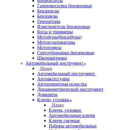
Виброплиты
Газонокосилки бензиновые
Бензопилы
Бензорезы
Генераторы
Измельчители бензиновые
Косы и триммеры
Мотобуры(бензобуры)
Мотокультиваторы
Мотопомпы
Снегоуборщики бензиновые
Швонарезчики
Автомобильный инструмент
Назад
Автомобильный инструмент
Автоаксессуары
Авторемонтная оснастка
Динамометрический инструмент
Домкраты
Ключи, головки
Назад
Ключи, головки
Автомобильные ключи
Ключи гаечные
Наборы автомобильные