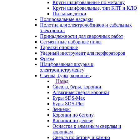
Круги шлифовальные по металлу
Круги шлифовальные, тип КЛТ и КЛО
Пильные диски
Полировальные насадки
Полотна для электролобзиков и сабельных
электропил
Принадлежности для сварочных работ
Сегментные наборные пилы
Тарелки опорные
Ударный инструмент для перфораторов
Фрезы
Шлифовальная шкурка к
электроинструменту
Сверла, буры, коронки
Назад
Сверла, буры, коронки
Алмазные сверла-коронки
Буры SDS-Max
Буры SDS-Plus
Зенкеры
Коронки по бетону
Коронки по дереву
Оснастка к алмазным сверлам и
коронкам
Сверла по бетону и камню