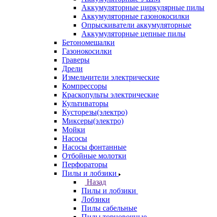
Аккумуляторные циркулярные пилы
Аккумуляторные газонокосилки
Опрыскиватели аккумуляторные
Аккумуляторные цепные пилы
Бетономешалки
Газонокосилки
Граверы
Дрели
Измельчители электрические
Компрессоры
Краскопульты электрические
Культиваторы
Кусторезы(электро)
Миксеры(электро)
Мойки
Насосы
Насосы фонтанные
Отбойные молотки
Перфораторы
Пилы и лобзики
Назад
Пилы и лобзики
Лобзики
Пилы сабельные
Пилы торцовочные