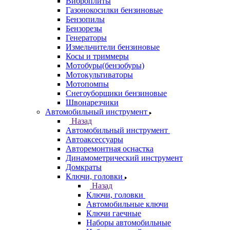
Виброплиты
Газонокосилки бензиновые
Бензопилы
Бензорезы
Генераторы
Измельчители бензиновые
Косы и триммеры
Мотобуры(бензобуры)
Мотокультиваторы
Мотопомпы
Снегоуборщики бензиновые
Швонарезчики
Автомобильный инструмент
Назад
Автомобильный инструмент
Автоаксессуары
Авторемонтная оснастка
Динамометрический инструмент
Домкраты
Ключи, головки
Назад
Ключи, головки
Автомобильные ключи
Ключи гаечные
Наборы автомобильные