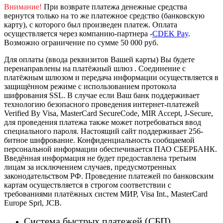
Внимание!
При возврате платежа денежные средства
вернутся только на то же платежное средство (банковскую
карту), с которого был произведен платеж.
Оплата
осуществляется через компанию-партнера -
CDEK Pay
.
Возможно ограничение по сумме 50 000 руб.
Для оплаты (ввода реквизитов Вашей карты) Вы будете
перенаправлены на платёжный шлюз . Соединение с
платёжным шлюзом и передача информации осуществляется в
защищённом режиме с использованием протокола
шифрования SSL. В случае если Ваш банк поддерживает
технологию безопасного проведения интернет-платежей
Verified By Visa, MasterCard SecureCode, MIR Accept, J-Secure,
для проведения платежа также может потребоваться ввод
специального пароля.
Настоящий сайт поддерживает 256-
битное шифрование. Конфиденциальность сообщаемой
персональной информации обеспечивается ПАО СБЕРБАНК.
Введённая информация не будет предоставлена третьим
лицам за исключением случаев, предусмотренных
законодательством РФ. Проведение платежей по банковским
картам осуществляется в строгом соответствии с
требованиями платёжных систем МИР, Visa Int., MasterCard
Europe Sprl, JCB.
Система быстрых платежей (СБП)