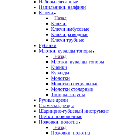
Наборы слесарные
Напильники, надфили
Ключи
Назад
Ключи
Ключи имбусовые
Ключи разводные
Ключи трубные
Рубанки
Млотки, кувалды,топоры
Назад
Млотки, кувалды,топоры
Киянки
Кувалды
Молотки
Молотки специальные
Молотки столярные
Топоры, колуны
Ручные дрели
Стамески, резцы
Шарнирно-губцевый инструмент
Щетки проволочные
Ножовки, полотна
Назад
Ножовки, полотна