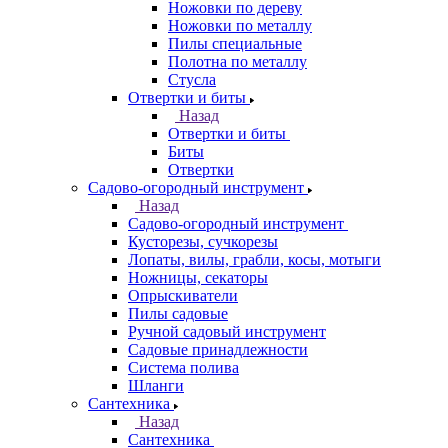
Ножовки по дереву
Ножовки по металлу
Пилы специальные
Полотна по металлу
Стусла
Отвертки и биты
Назад
Отвертки и биты
Биты
Отвертки
Садово-огородный инструмент
Назад
Садово-огородный инструмент
Кусторезы, сучкорезы
Лопаты, вилы, грабли, косы, мотыги
Ножницы, секаторы
Опрыскиватели
Пилы садовые
Ручной садовый инструмент
Садовые принадлежности
Система полива
Шланги
Сантехника
Назад
Сантехника