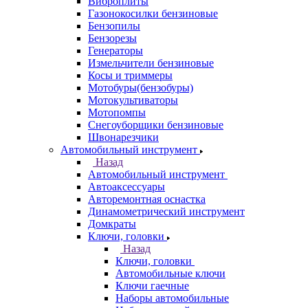
Виброплиты
Газонокосилки бензиновые
Бензопилы
Бензорезы
Генераторы
Измельчители бензиновые
Косы и триммеры
Мотобуры(бензобуры)
Мотокультиваторы
Мотопомпы
Снегоуборщики бензиновые
Швонарезчики
Автомобильный инструмент
Назад
Автомобильный инструмент
Автоаксессуары
Авторемонтная оснастка
Динамометрический инструмент
Домкраты
Ключи, головки
Назад
Ключи, головки
Автомобильные ключи
Ключи гаечные
Наборы автомобильные