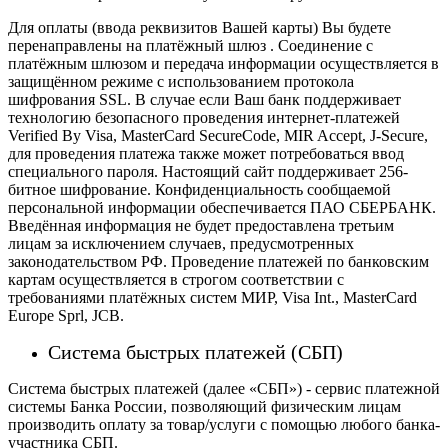
Для оплаты (ввода реквизитов Вашей карты) Вы будете
перенаправлены на платёжный шлюз . Соединение с
платёжным шлюзом и передача информации осуществляется в
защищённом режиме с использованием протокола
шифрования SSL. В случае если Ваш банк поддерживает
технологию безопасного проведения интернет-платежей
Verified By Visa, MasterCard SecureCode, MIR Accept, J-Secure,
для проведения платежа также может потребоваться ввод
специального пароля.
Настоящий сайт поддерживает 256-
битное шифрование. Конфиденциальность сообщаемой
персональной информации обеспечивается ПАО СБЕРБАНК.
Введённая информация не будет предоставлена третьим
лицам за исключением случаев, предусмотренных
законодательством РФ. Проведение платежей по банковским
картам осуществляется в строгом соответствии с
требованиями платёжных систем МИР, Visa Int., MasterCard
Europe Sprl, JCB.
Система быстрых платежей (СБП)
Система быстрых платежей (далее «СБП») - сервис платежной
системы Банка России, позволяющий физическим лицам
производить оплату за товар/услуги с помощью любого банка-
участника СБП.