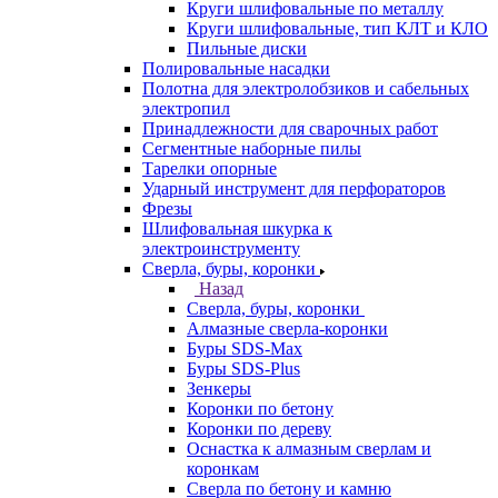
Круги шлифовальные по металлу
Круги шлифовальные, тип КЛТ и КЛО
Пильные диски
Полировальные насадки
Полотна для электролобзиков и сабельных
электропил
Принадлежности для сварочных работ
Сегментные наборные пилы
Тарелки опорные
Ударный инструмент для перфораторов
Фрезы
Шлифовальная шкурка к
электроинструменту
Сверла, буры, коронки
Назад
Сверла, буры, коронки
Алмазные сверла-коронки
Буры SDS-Max
Буры SDS-Plus
Зенкеры
Коронки по бетону
Коронки по дереву
Оснастка к алмазным сверлам и
коронкам
Сверла по бетону и камню