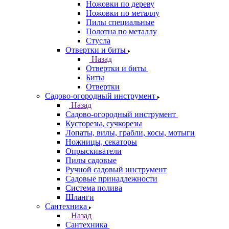
Ножовки по дереву
Ножовки по металлу
Пилы специальные
Полотна по металлу
Стусла
Отвертки и биты
Назад
Отвертки и биты
Биты
Отвертки
Садово-огородный инструмент
Назад
Садово-огородный инструмент
Кусторезы, сучкорезы
Лопаты, вилы, грабли, косы, мотыги
Ножницы, секаторы
Опрыскиватели
Пилы садовые
Ручной садовый инструмент
Садовые принадлежности
Система полива
Шланги
Сантехника
Назад
Сантехника