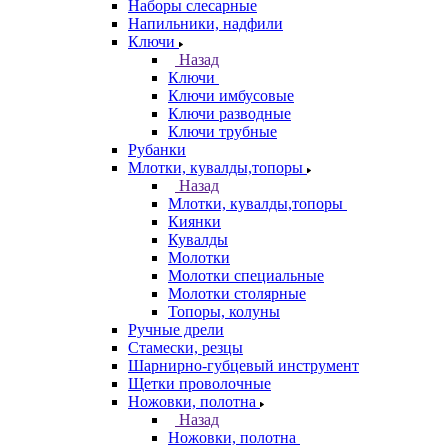
Наборы слесарные
Напильники, надфили
Ключи
Назад
Ключи
Ключи имбусовые
Ключи разводные
Ключи трубные
Рубанки
Млотки, кувалды,топоры
Назад
Млотки, кувалды,топоры
Киянки
Кувалды
Молотки
Молотки специальные
Молотки столярные
Топоры, колуны
Ручные дрели
Стамески, резцы
Шарнирно-губцевый инструмент
Щетки проволочные
Ножовки, полотна
Назад
Ножовки, полотна