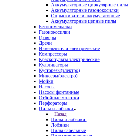
Аккумуляторные циркулярные пилы
Аккумуляторные газонокосилки
Опрыскиватели аккумуляторные
Аккумуляторные цепные пилы
Бетономешалки
Газонокосилки
Граверы
Дрели
Измельчители электрические
Компрессоры
Краскопульты электрические
Культиваторы
Кусторезы(электро)
Миксеры(электро)
Мойки
Насосы
Насосы фонтанные
Отбойные молотки
Перфораторы
Пилы и лобзики
Назад
Пилы и лобзики
Лобзики
Пилы сабельные
Пилы торцовочные