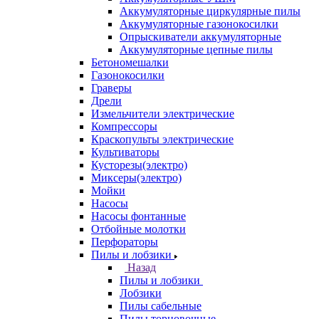
Аккумуляторные циркулярные пилы
Аккумуляторные газонокосилки
Опрыскиватели аккумуляторные
Аккумуляторные цепные пилы
Бетономешалки
Газонокосилки
Граверы
Дрели
Измельчители электрические
Компрессоры
Краскопульты электрические
Культиваторы
Кусторезы(электро)
Миксеры(электро)
Мойки
Насосы
Насосы фонтанные
Отбойные молотки
Перфораторы
Пилы и лобзики
Назад
Пилы и лобзики
Лобзики
Пилы сабельные
Пилы торцовочные