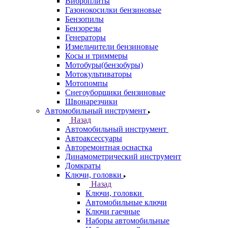
Виброплиты
Газонокосилки бензиновые
Бензопилы
Бензорезы
Генераторы
Измельчители бензиновые
Косы и триммеры
Мотобуры(бензобуры)
Мотокультиваторы
Мотопомпы
Снегоуборщики бензиновые
Швонарезчики
Автомобильный инструмент
Назад
Автомобильный инструмент
Автоаксессуары
Авторемонтная оснастка
Динамометрический инструмент
Домкраты
Ключи, головки
Назад
Ключи, головки
Автомобильные ключи
Ключи гаечные
Наборы автомобильные