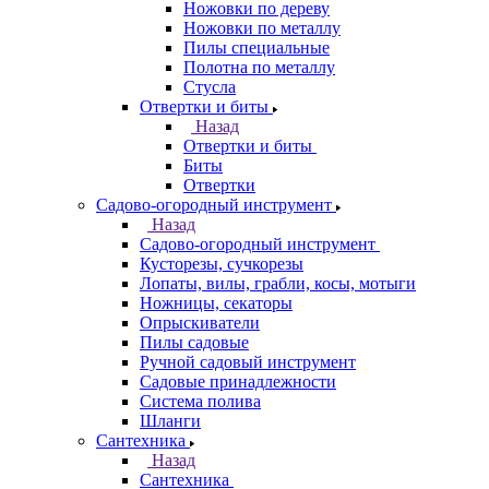
Ножовки по дереву
Ножовки по металлу
Пилы специальные
Полотна по металлу
Стусла
Отвертки и биты
Назад
Отвертки и биты
Биты
Отвертки
Садово-огородный инструмент
Назад
Садово-огородный инструмент
Кусторезы, сучкорезы
Лопаты, вилы, грабли, косы, мотыги
Ножницы, секаторы
Опрыскиватели
Пилы садовые
Ручной садовый инструмент
Садовые принадлежности
Система полива
Шланги
Сантехника
Назад
Сантехника