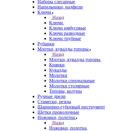
Наборы слесарные
Напильники, надфили
Ключи
Назад
Ключи
Ключи имбусовые
Ключи разводные
Ключи трубные
Рубанки
Млотки, кувалды,топоры
Назад
Млотки, кувалды,топоры
Киянки
Кувалды
Молотки
Молотки специальные
Молотки столярные
Топоры, колуны
Ручные дрели
Стамески, резцы
Шарнирно-губцевый инструмент
Щетки проволочные
Ножовки, полотна
Назад
Ножовки, полотна