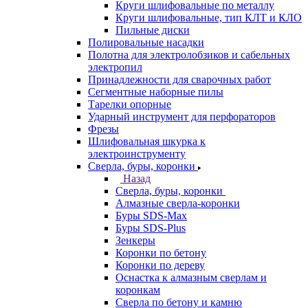
Круги шлифовальные по металлу
Круги шлифовальные, тип КЛТ и КЛО
Пильные диски
Полировальные насадки
Полотна для электролобзиков и сабельных
электропил
Принадлежности для сварочных работ
Сегментные наборные пилы
Тарелки опорные
Ударный инструмент для перфораторов
Фрезы
Шлифовальная шкурка к
электроинструменту
Сверла, буры, коронки
Назад
Сверла, буры, коронки
Алмазные сверла-коронки
Буры SDS-Max
Буры SDS-Plus
Зенкеры
Коронки по бетону
Коронки по дереву
Оснастка к алмазным сверлам и
коронкам
Сверла по бетону и камню