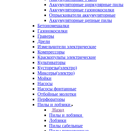
Аккумуляторные циркулярные пилы
Аккумуляторные газонокосилки
Опрыскиватели аккумуляторные
Аккумуляторные цепные пилы
Бетономешалки
Газонокосилки
Граверы
Дрели
Измельчители электрические
Компрессоры
Краскопульты электрические
Культиваторы
Кусторезы(электро)
Миксеры(электро)
Мойки
Насосы
Насосы фонтанные
Отбойные молотки
Перфораторы
Пилы и лобзики
Назад
Пилы и лобзики
Лобзики
Пилы сабельные
Пилы торцовочные