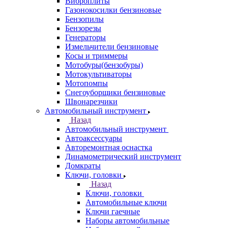
Виброплиты
Газонокосилки бензиновые
Бензопилы
Бензорезы
Генераторы
Измельчители бензиновые
Косы и триммеры
Мотобуры(бензобуры)
Мотокультиваторы
Мотопомпы
Снегоуборщики бензиновые
Швонарезчики
Автомобильный инструмент
Назад
Автомобильный инструмент
Автоаксессуары
Авторемонтная оснастка
Динамометрический инструмент
Домкраты
Ключи, головки
Назад
Ключи, головки
Автомобильные ключи
Ключи гаечные
Наборы автомобильные