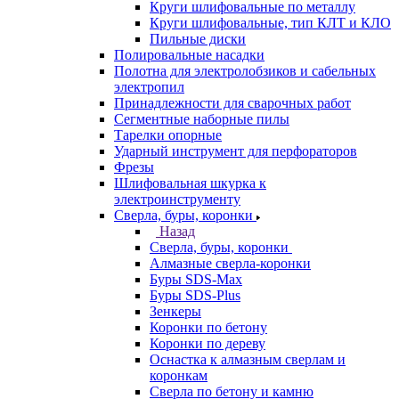
Круги шлифовальные по металлу
Круги шлифовальные, тип КЛТ и КЛО
Пильные диски
Полировальные насадки
Полотна для электролобзиков и сабельных
электропил
Принадлежности для сварочных работ
Сегментные наборные пилы
Тарелки опорные
Ударный инструмент для перфораторов
Фрезы
Шлифовальная шкурка к
электроинструменту
Сверла, буры, коронки
Назад
Сверла, буры, коронки
Алмазные сверла-коронки
Буры SDS-Max
Буры SDS-Plus
Зенкеры
Коронки по бетону
Коронки по дереву
Оснастка к алмазным сверлам и
коронкам
Сверла по бетону и камню