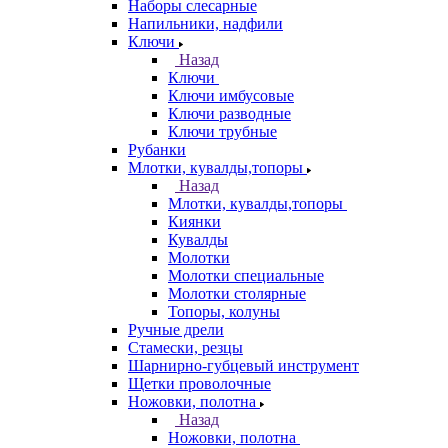
Наборы слесарные
Напильники, надфили
Ключи
Назад
Ключи
Ключи имбусовые
Ключи разводные
Ключи трубные
Рубанки
Млотки, кувалды,топоры
Назад
Млотки, кувалды,топоры
Киянки
Кувалды
Молотки
Молотки специальные
Молотки столярные
Топоры, колуны
Ручные дрели
Стамески, резцы
Шарнирно-губцевый инструмент
Щетки проволочные
Ножовки, полотна
Назад
Ножовки, полотна