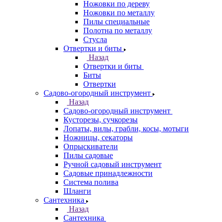
Ножовки по дереву
Ножовки по металлу
Пилы специальные
Полотна по металлу
Стусла
Отвертки и биты
Назад
Отвертки и биты
Биты
Отвертки
Садово-огородный инструмент
Назад
Садово-огородный инструмент
Кусторезы, сучкорезы
Лопаты, вилы, грабли, косы, мотыги
Ножницы, секаторы
Опрыскиватели
Пилы садовые
Ручной садовый инструмент
Садовые принадлежности
Система полива
Шланги
Сантехника
Назад
Сантехника