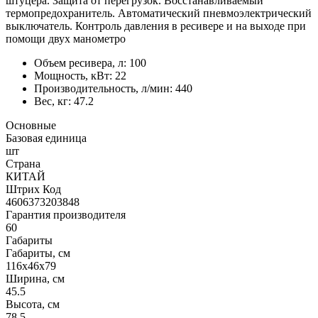
штуцера. Защита от перегрузок. Восстанавливаемый
термопредохранитель. Автоматический пневмоэлектрический
выключатель. Контроль давления в ресивере и на выходе при
помощи двух манометро
Объем ресивера, л: 100
Мощность, кВт: 22
Производительность, л/мин: 440
Вес, кг: 47.2
Основные
Базовая единица
шт
Страна
КИТАЙ
Штрих Код
4606373203848
Гарантия производителя
60
Габариты
Габариты, см
116х46х79
Ширина, см
45.5
Высота, см
78.5