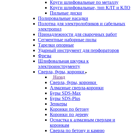
Круги шлифовальные по металлу
Круги шлифовальные, тип КЛТ и КЛО
Пильные диски
Полировальные насадки
Полотна для электролобзиков и сабельных
электропил
Принадлежности для сварочных работ
Сегментные наборные пилы
Тарелки опорные
Ударный инструмент для перфораторов
Фрезы
Шлифовальная шкурка к
электроинструменту
Сверла, буры, коронки
Назад
Сверла, буры, коронки
Алмазные сверла-коронки
Буры SDS-Max
Буры SDS-Plus
Зенкеры
Коронки по бетону
Коронки по дереву
Оснастка к алмазным сверлам и
коронкам
Сверла по бетону и камню