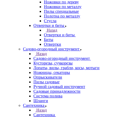
Ножовки по дереву
Ножовки по металлу
Пилы специальные
Полотна по металлу
Стусла
Отвертки и биты
Назад
Отвертки и биты
Биты
Отвертки
Садово-огородный инструмент
Назад
Садово-огородный инструмент
Кусторезы, сучкорезы
Лопаты, вилы, грабли, косы, мотыги
Ножницы, секаторы
Опрыскиватели
Пилы садовые
Ручной садовый инструмент
Садовые принадлежности
Система полива
Шланги
Сантехника
Назад
Сантехника