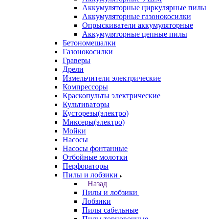
Аккумуляторные циркулярные пилы
Аккумуляторные газонокосилки
Опрыскиватели аккумуляторные
Аккумуляторные цепные пилы
Бетономешалки
Газонокосилки
Граверы
Дрели
Измельчители электрические
Компрессоры
Краскопульты электрические
Культиваторы
Кусторезы(электро)
Миксеры(электро)
Мойки
Насосы
Насосы фонтанные
Отбойные молотки
Перфораторы
Пилы и лобзики
Назад
Пилы и лобзики
Лобзики
Пилы сабельные
Пилы торцовочные