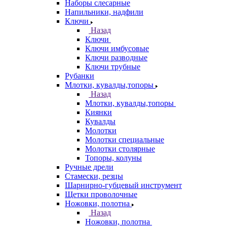
Наборы слесарные
Напильники, надфили
Ключи
Назад
Ключи
Ключи имбусовые
Ключи разводные
Ключи трубные
Рубанки
Млотки, кувалды,топоры
Назад
Млотки, кувалды,топоры
Киянки
Кувалды
Молотки
Молотки специальные
Молотки столярные
Топоры, колуны
Ручные дрели
Стамески, резцы
Шарнирно-губцевый инструмент
Щетки проволочные
Ножовки, полотна
Назад
Ножовки, полотна