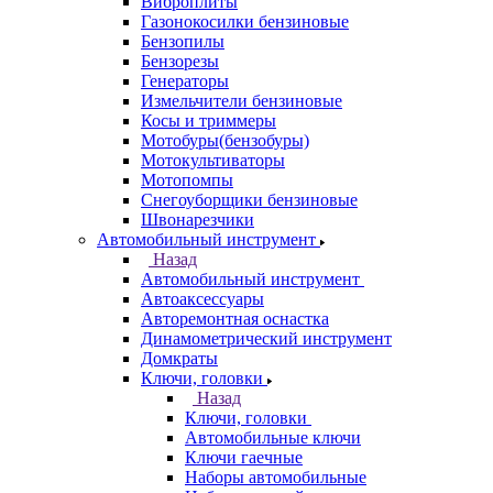
Виброплиты
Газонокосилки бензиновые
Бензопилы
Бензорезы
Генераторы
Измельчители бензиновые
Косы и триммеры
Мотобуры(бензобуры)
Мотокультиваторы
Мотопомпы
Снегоуборщики бензиновые
Швонарезчики
Автомобильный инструмент
Назад
Автомобильный инструмент
Автоаксессуары
Авторемонтная оснастка
Динамометрический инструмент
Домкраты
Ключи, головки
Назад
Ключи, головки
Автомобильные ключи
Ключи гаечные
Наборы автомобильные