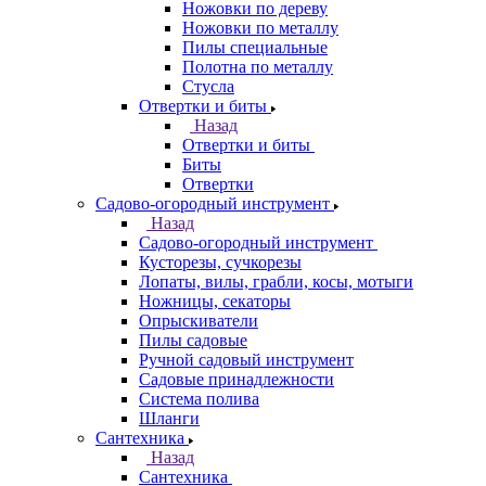
Ножовки по дереву
Ножовки по металлу
Пилы специальные
Полотна по металлу
Стусла
Отвертки и биты
Назад
Отвертки и биты
Биты
Отвертки
Садово-огородный инструмент
Назад
Садово-огородный инструмент
Кусторезы, сучкорезы
Лопаты, вилы, грабли, косы, мотыги
Ножницы, секаторы
Опрыскиватели
Пилы садовые
Ручной садовый инструмент
Садовые принадлежности
Система полива
Шланги
Сантехника
Назад
Сантехника