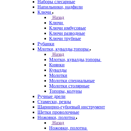
Наборы слесарные
Напильники, надфили
Ключи
Назад
Ключи
Ключи имбусовые
Ключи разводные
Ключи трубные
Рубанки
Млотки, кувалды,топоры
Назад
Млотки, кувалды,топоры
Киянки
Кувалды
Молотки
Молотки специальные
Молотки столярные
Топоры, колуны
Ручные дрели
Стамески, резцы
Шарнирно-губцевый инструмент
Щетки проволочные
Ножовки, полотна
Назад
Ножовки, полотна