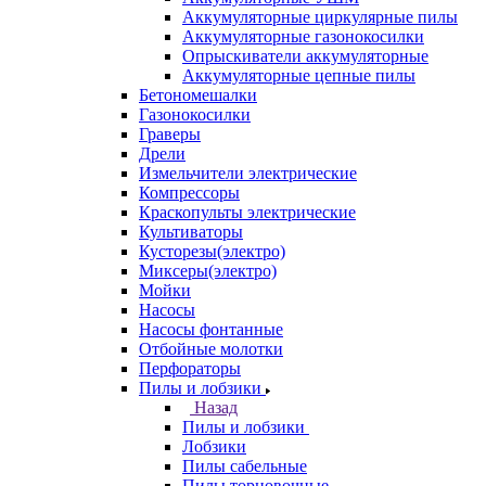
Аккумуляторные циркулярные пилы
Аккумуляторные газонокосилки
Опрыскиватели аккумуляторные
Аккумуляторные цепные пилы
Бетономешалки
Газонокосилки
Граверы
Дрели
Измельчители электрические
Компрессоры
Краскопульты электрические
Культиваторы
Кусторезы(электро)
Миксеры(электро)
Мойки
Насосы
Насосы фонтанные
Отбойные молотки
Перфораторы
Пилы и лобзики
Назад
Пилы и лобзики
Лобзики
Пилы сабельные
Пилы торцовочные