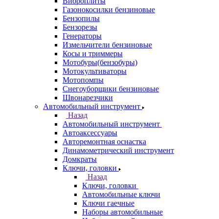
Виброплиты
Газонокосилки бензиновые
Бензопилы
Бензорезы
Генераторы
Измельчители бензиновые
Косы и триммеры
Мотобуры(бензобуры)
Мотокультиваторы
Мотопомпы
Снегоуборщики бензиновые
Швонарезчики
Автомобильный инструмент
Назад
Автомобильный инструмент
Автоаксессуары
Авторемонтная оснастка
Динамометрический инструмент
Домкраты
Ключи, головки
Назад
Ключи, головки
Автомобильные ключи
Ключи гаечные
Наборы автомобильные