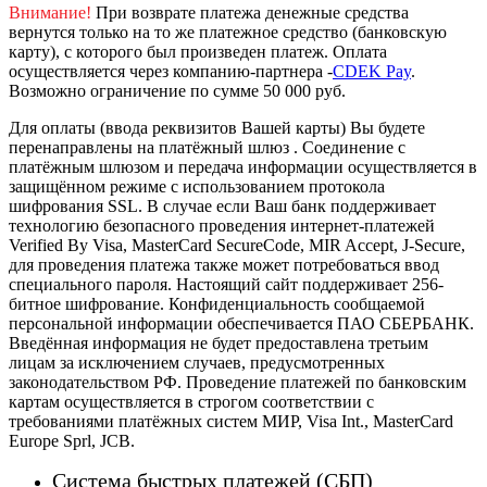
Внимание!
При возврате платежа денежные средства
вернутся только на то же платежное средство (банковскую
карту), с которого был произведен платеж.
Оплата
осуществляется через компанию-партнера -
CDEK Pay
.
Возможно ограничение по сумме 50 000 руб.
Для оплаты (ввода реквизитов Вашей карты) Вы будете
перенаправлены на платёжный шлюз . Соединение с
платёжным шлюзом и передача информации осуществляется в
защищённом режиме с использованием протокола
шифрования SSL. В случае если Ваш банк поддерживает
технологию безопасного проведения интернет-платежей
Verified By Visa, MasterCard SecureCode, MIR Accept, J-Secure,
для проведения платежа также может потребоваться ввод
специального пароля.
Настоящий сайт поддерживает 256-
битное шифрование. Конфиденциальность сообщаемой
персональной информации обеспечивается ПАО СБЕРБАНК.
Введённая информация не будет предоставлена третьим
лицам за исключением случаев, предусмотренных
законодательством РФ. Проведение платежей по банковским
картам осуществляется в строгом соответствии с
требованиями платёжных систем МИР, Visa Int., MasterCard
Europe Sprl, JCB.
Система быстрых платежей (СБП)