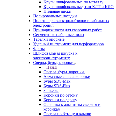
Круги шлифовальные по металлу
Круги шлифовальные, тип КЛТ и КЛО
Пильные диски
Полировальные насадки
Полотна для электролобзиков и сабельных
электропил
Принадлежности для сварочных работ
Сегментные наборные пилы
Тарелки опорные
Ударный инструмент для перфораторов
Фрезы
Шлифовальная шкурка к
электроинструменту
Сверла, буры, коронки
Назад
Сверла, буры, коронки
Алмазные сверла-коронки
Буры SDS-Max
Буры SDS-Plus
Зенкеры
Коронки по бетону
Коронки по дереву
Оснастка к алмазным сверлам и
коронкам
Сверла по бетону и камню