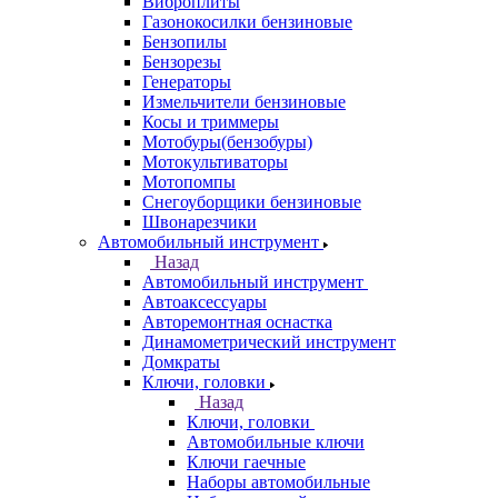
Виброплиты
Газонокосилки бензиновые
Бензопилы
Бензорезы
Генераторы
Измельчители бензиновые
Косы и триммеры
Мотобуры(бензобуры)
Мотокультиваторы
Мотопомпы
Снегоуборщики бензиновые
Швонарезчики
Автомобильный инструмент
Назад
Автомобильный инструмент
Автоаксессуары
Авторемонтная оснастка
Динамометрический инструмент
Домкраты
Ключи, головки
Назад
Ключи, головки
Автомобильные ключи
Ключи гаечные
Наборы автомобильные