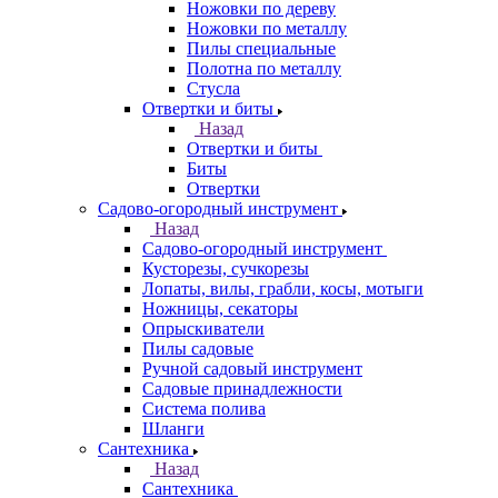
Ножовки по дереву
Ножовки по металлу
Пилы специальные
Полотна по металлу
Стусла
Отвертки и биты
Назад
Отвертки и биты
Биты
Отвертки
Садово-огородный инструмент
Назад
Садово-огородный инструмент
Кусторезы, сучкорезы
Лопаты, вилы, грабли, косы, мотыги
Ножницы, секаторы
Опрыскиватели
Пилы садовые
Ручной садовый инструмент
Садовые принадлежности
Система полива
Шланги
Сантехника
Назад
Сантехника