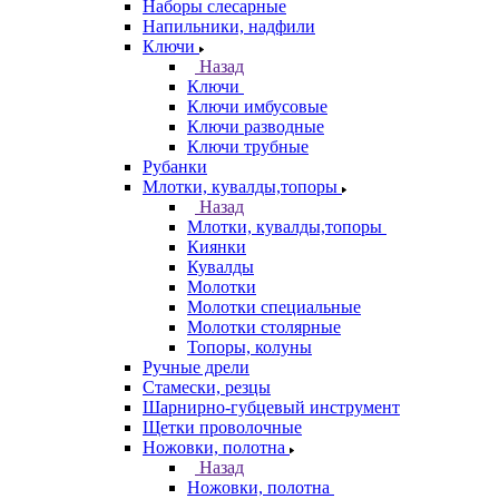
Наборы слесарные
Напильники, надфили
Ключи
Назад
Ключи
Ключи имбусовые
Ключи разводные
Ключи трубные
Рубанки
Млотки, кувалды,топоры
Назад
Млотки, кувалды,топоры
Киянки
Кувалды
Молотки
Молотки специальные
Молотки столярные
Топоры, колуны
Ручные дрели
Стамески, резцы
Шарнирно-губцевый инструмент
Щетки проволочные
Ножовки, полотна
Назад
Ножовки, полотна