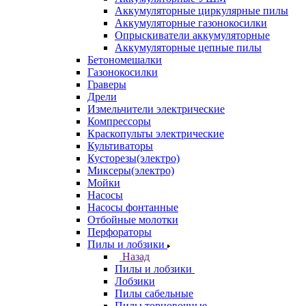
Аккумуляторные циркулярные пилы
Аккумуляторные газонокосилки
Опрыскиватели аккумуляторные
Аккумуляторные цепные пилы
Бетономешалки
Газонокосилки
Граверы
Дрели
Измельчители электрические
Компрессоры
Краскопульты электрические
Культиваторы
Кусторезы(электро)
Миксеры(электро)
Мойки
Насосы
Насосы фонтанные
Отбойные молотки
Перфораторы
Пилы и лобзики
Назад
Пилы и лобзики
Лобзики
Пилы сабельные
Пилы торцовочные