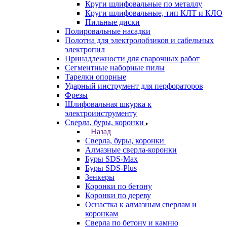
Круги шлифовальные по металлу
Круги шлифовальные, тип КЛТ и КЛО
Пильные диски
Полировальные насадки
Полотна для электролобзиков и сабельных
электропил
Принадлежности для сварочных работ
Сегментные наборные пилы
Тарелки опорные
Ударный инструмент для перфораторов
Фрезы
Шлифовальная шкурка к
электроинструменту
Сверла, буры, коронки
Назад
Сверла, буры, коронки
Алмазные сверла-коронки
Буры SDS-Max
Буры SDS-Plus
Зенкеры
Коронки по бетону
Коронки по дереву
Оснастка к алмазным сверлам и
коронкам
Сверла по бетону и камню