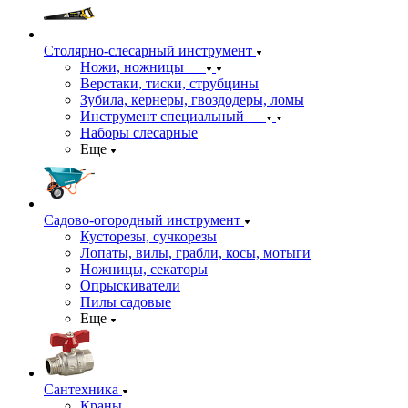
Столярно-слесарный инструмент
Ножи, ножницы
Верстаки, тиски, струбцины
Зубила, кернеры, гвоздодеры, ломы
Инструмент специальный
Наборы слесарные
Еще
Садово-огородный инструмент
Кусторезы, сучкорезы
Лопаты, вилы, грабли, косы, мотыги
Ножницы, секаторы
Опрыскиватели
Пилы садовые
Еще
Сантехника
Краны