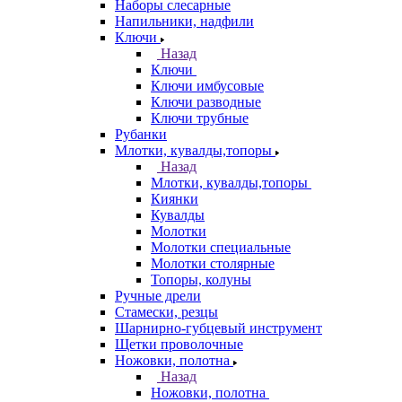
Наборы слесарные
Напильники, надфили
Ключи
Назад
Ключи
Ключи имбусовые
Ключи разводные
Ключи трубные
Рубанки
Млотки, кувалды,топоры
Назад
Млотки, кувалды,топоры
Киянки
Кувалды
Молотки
Молотки специальные
Молотки столярные
Топоры, колуны
Ручные дрели
Стамески, резцы
Шарнирно-губцевый инструмент
Щетки проволочные
Ножовки, полотна
Назад
Ножовки, полотна