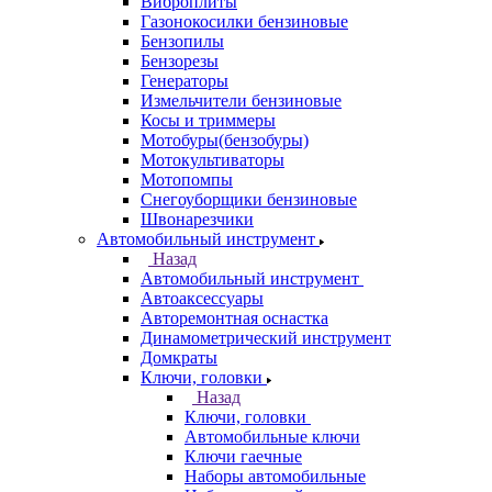
Виброплиты
Газонокосилки бензиновые
Бензопилы
Бензорезы
Генераторы
Измельчители бензиновые
Косы и триммеры
Мотобуры(бензобуры)
Мотокультиваторы
Мотопомпы
Снегоуборщики бензиновые
Швонарезчики
Автомобильный инструмент
Назад
Автомобильный инструмент
Автоаксессуары
Авторемонтная оснастка
Динамометрический инструмент
Домкраты
Ключи, головки
Назад
Ключи, головки
Автомобильные ключи
Ключи гаечные
Наборы автомобильные