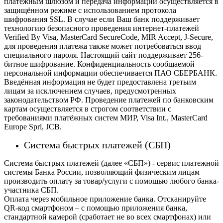
платёжным шлюзом и передача информации осуществляется в
защищённом режиме с использованием протокола
шифрования SSL. В случае если Ваш банк поддерживает
технологию безопасного проведения интернет-платежей
Verified By Visa, MasterCard SecureCode, MIR Accept, J-Secure,
для проведения платежа также может потребоваться ввод
специального пароля.
Настоящий сайт поддерживает 256-
битное шифрование. Конфиденциальность сообщаемой
персональной информации обеспечивается ПАО СБЕРБАНК.
Введённая информация не будет предоставлена третьим
лицам за исключением случаев, предусмотренных
законодательством РФ. Проведение платежей по банковским
картам осуществляется в строгом соответствии с
требованиями платёжных систем МИР, Visa Int., MasterCard
Europe Sprl, JCB.
Система быстрых платежей (СБП)
Система быстрых платежей (далее «СБП») - сервис платежной
системы Банка России, позволяющий физическим лицам
производить оплату за товар/услуги с помощью любого банка-
участника СБП.
Оплата через мобильное приложение банка. Отсканируйте
QR-код смартфоном – с помощью приложения банка,
стандартной камерой (сработает не во всех смартфонах) или