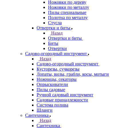
Ножовки по дереву
Ножовки по металлу
Пилы специальные
Полотна по металлу
Стусла
Отвертки и биты
Назад
Отвертки и биты
Биты
Отвертки
Садово-огородный инструмент
Назад
Садово-огородный инструмент
Кусторезы, сучкорезы
Лопаты, вилы, грабли, косы, мотыги
Ножницы, секаторы
Опрыскиватели
Пилы садовые
Ручной садовый инструмент
Садовые принадлежности
Система полива
Шланги
Сантехника
Назад
Сантехника