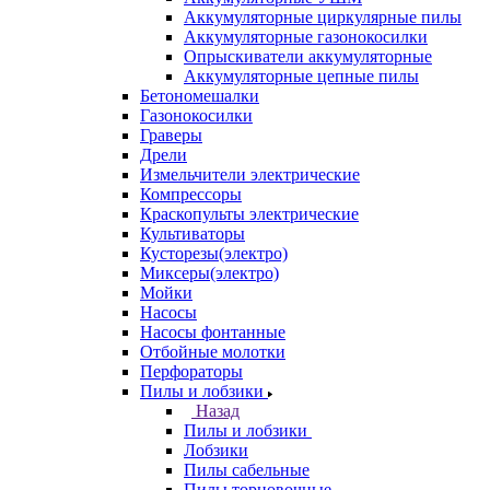
Аккумуляторные циркулярные пилы
Аккумуляторные газонокосилки
Опрыскиватели аккумуляторные
Аккумуляторные цепные пилы
Бетономешалки
Газонокосилки
Граверы
Дрели
Измельчители электрические
Компрессоры
Краскопульты электрические
Культиваторы
Кусторезы(электро)
Миксеры(электро)
Мойки
Насосы
Насосы фонтанные
Отбойные молотки
Перфораторы
Пилы и лобзики
Назад
Пилы и лобзики
Лобзики
Пилы сабельные
Пилы торцовочные