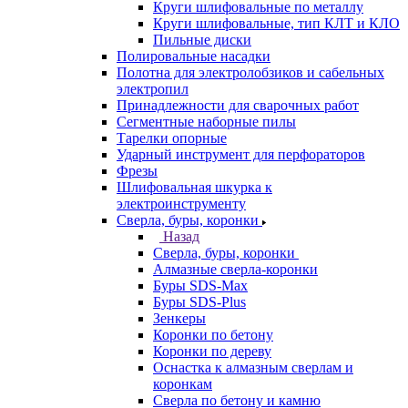
Круги шлифовальные по металлу
Круги шлифовальные, тип КЛТ и КЛО
Пильные диски
Полировальные насадки
Полотна для электролобзиков и сабельных
электропил
Принадлежности для сварочных работ
Сегментные наборные пилы
Тарелки опорные
Ударный инструмент для перфораторов
Фрезы
Шлифовальная шкурка к
электроинструменту
Сверла, буры, коронки
Назад
Сверла, буры, коронки
Алмазные сверла-коронки
Буры SDS-Max
Буры SDS-Plus
Зенкеры
Коронки по бетону
Коронки по дереву
Оснастка к алмазным сверлам и
коронкам
Сверла по бетону и камню