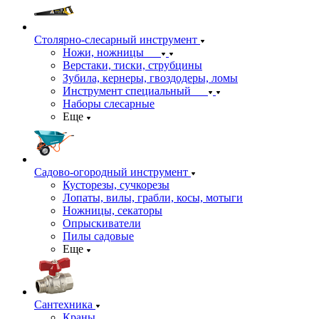
Столярно-слесарный инструмент
Ножи, ножницы
Верстаки, тиски, струбцины
Зубила, кернеры, гвоздодеры, ломы
Инструмент специальный
Наборы слесарные
Еще
Садово-огородный инструмент
Кусторезы, сучкорезы
Лопаты, вилы, грабли, косы, мотыги
Ножницы, секаторы
Опрыскиватели
Пилы садовые
Еще
Сантехника
Краны