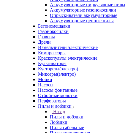
Аккумуляторные циркулярные пилы
Аккумуляторные газонокосилки
Опрыскиватели аккумуляторные
Аккумуляторные цепные пилы
Бетономешалки
Газонокосилки
Граверы
Дрели
Измельчители электрические
Компрессоры
Краскопульты электрические
Культиваторы
Кусторезы(электро)
Миксеры(электро)
Мойки
Насосы
Насосы фонтанные
Отбойные молотки
Перфораторы
Пилы и лобзики
Назад
Пилы и лобзики
Лобзики
Пилы сабельные
Пилы торцовочные