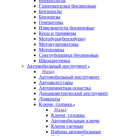
Виброплиты
Газонокосилки бензиновые
Бензопилы
Бензорезы
Генераторы
Измельчители бензиновые
Косы и триммеры
Мотобуры(бензобуры)
Мотокультиваторы
Мотопомпы
Снегоуборщики бензиновые
Швонарезчики
Автомобильный инструмент
Назад
Автомобильный инструмент
Автоаксессуары
Авторемонтная оснастка
Динамометрический инструмент
Домкраты
Ключи, головки
Назад
Ключи, головки
Автомобильные ключи
Ключи гаечные
Наборы автомобильные