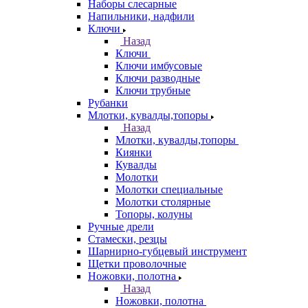
Наборы слесарные
Напильники, надфили
Ключи
Назад
Ключи
Ключи имбусовые
Ключи разводные
Ключи трубные
Рубанки
Млотки, кувалды,топоры
Назад
Млотки, кувалды,топоры
Киянки
Кувалды
Молотки
Молотки специальные
Молотки столярные
Топоры, колуны
Ручные дрели
Стамески, резцы
Шарнирно-губцевый инструмент
Щетки проволочные
Ножовки, полотна
Назад
Ножовки, полотна