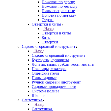
Ножовки по дереву
Ножовки по металлу
Пилы специальные
Полотна по металлу
Стусла
Отвертки и биты
Назад
Отвертки и биты
Биты
Отвертки
Садово-огородный инструмент
Назад
Садово-огородный инструмент
Кусторезы, сучкорезы
Лопаты, вилы, грабли, косы, мотыги
Ножницы, секаторы
Опрыскиватели
Пилы садовые
Ручной садовый инструмент
Садовые принадлежности
Система полива
Шланги
Сантехника
Назад
Сантехника