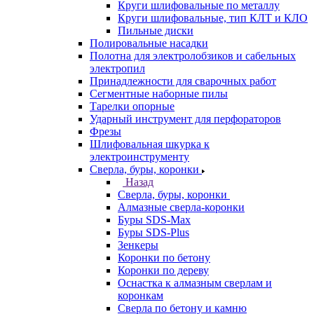
Круги шлифовальные по металлу
Круги шлифовальные, тип КЛТ и КЛО
Пильные диски
Полировальные насадки
Полотна для электролобзиков и сабельных
электропил
Принадлежности для сварочных работ
Сегментные наборные пилы
Тарелки опорные
Ударный инструмент для перфораторов
Фрезы
Шлифовальная шкурка к
электроинструменту
Сверла, буры, коронки
Назад
Сверла, буры, коронки
Алмазные сверла-коронки
Буры SDS-Max
Буры SDS-Plus
Зенкеры
Коронки по бетону
Коронки по дереву
Оснастка к алмазным сверлам и
коронкам
Сверла по бетону и камню