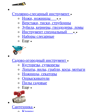
Столярно-слесарный инструмент
Ножи, ножницы
Верстаки, тиски, струбцины
Зубила, кернеры, гвоздодеры, ломы
Инструмент специальный
Наборы слесарные
Еще
Садово-огородный инструмент
Кусторезы, сучкорезы
Лопаты, вилы, грабли, косы, мотыги
Ножницы, секаторы
Опрыскиватели
Пилы садовые
Еще
Сантехника
Краны