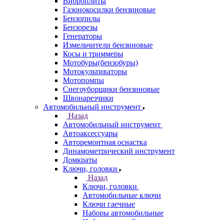
Виброплиты
Газонокосилки бензиновые
Бензопилы
Бензорезы
Генераторы
Измельчители бензиновые
Косы и триммеры
Мотобуры(бензобуры)
Мотокультиваторы
Мотопомпы
Снегоуборщики бензиновые
Швонарезчики
Автомобильный инструмент
Назад
Автомобильный инструмент
Автоаксессуары
Авторемонтная оснастка
Динамометрический инструмент
Домкраты
Ключи, головки
Назад
Ключи, головки
Автомобильные ключи
Ключи гаечные
Наборы автомобильные