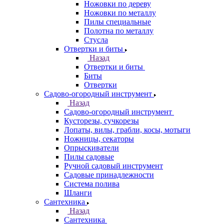
Ножовки по дереву
Ножовки по металлу
Пилы специальные
Полотна по металлу
Стусла
Отвертки и биты
Назад
Отвертки и биты
Биты
Отвертки
Садово-огородный инструмент
Назад
Садово-огородный инструмент
Кусторезы, сучкорезы
Лопаты, вилы, грабли, косы, мотыги
Ножницы, секаторы
Опрыскиватели
Пилы садовые
Ручной садовый инструмент
Садовые принадлежности
Система полива
Шланги
Сантехника
Назад
Сантехника