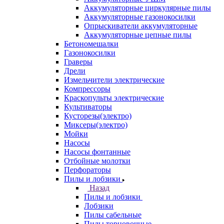
Аккумуляторные циркулярные пилы
Аккумуляторные газонокосилки
Опрыскиватели аккумуляторные
Аккумуляторные цепные пилы
Бетономешалки
Газонокосилки
Граверы
Дрели
Измельчители электрические
Компрессоры
Краскопульты электрические
Культиваторы
Кусторезы(электро)
Миксеры(электро)
Мойки
Насосы
Насосы фонтанные
Отбойные молотки
Перфораторы
Пилы и лобзики
Назад
Пилы и лобзики
Лобзики
Пилы сабельные
Пилы торцовочные