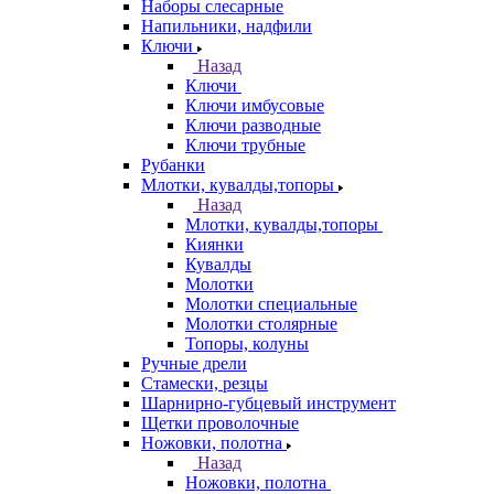
Наборы слесарные
Напильники, надфили
Ключи
Назад
Ключи
Ключи имбусовые
Ключи разводные
Ключи трубные
Рубанки
Млотки, кувалды,топоры
Назад
Млотки, кувалды,топоры
Киянки
Кувалды
Молотки
Молотки специальные
Молотки столярные
Топоры, колуны
Ручные дрели
Стамески, резцы
Шарнирно-губцевый инструмент
Щетки проволочные
Ножовки, полотна
Назад
Ножовки, полотна