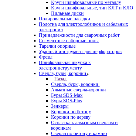
Круги шлифовальные по металлу
Круги шлифовальные, тип КЛТ и КЛО
Пильные диски
Полировальные насадки
Полотна для электролобзиков и сабельных
электропил
Принадлежности для сварочных работ
Сегментные наборные пилы
Тарелки опорные
Ударный инструмент для перфораторов
Фрезы
Шлифовальная шкурка к
электроинструменту
Сверла, буры, коронки
Назад
Сверла, буры, коронки
Алмазные сверла-коронки
Буры SDS-Max
Буры SDS-Plus
Зенкеры
Коронки по бетону
Коронки по дереву
Оснастка к алмазным сверлам и
коронкам
Сверла по бетону и камню