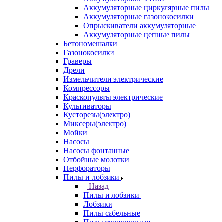
Аккумуляторные циркулярные пилы
Аккумуляторные газонокосилки
Опрыскиватели аккумуляторные
Аккумуляторные цепные пилы
Бетономешалки
Газонокосилки
Граверы
Дрели
Измельчители электрические
Компрессоры
Краскопульты электрические
Культиваторы
Кусторезы(электро)
Миксеры(электро)
Мойки
Насосы
Насосы фонтанные
Отбойные молотки
Перфораторы
Пилы и лобзики
Назад
Пилы и лобзики
Лобзики
Пилы сабельные
Пилы торцовочные