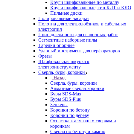
Круги шлифовальные по металлу
Круги шлифовальные, тип КЛТ и КЛО
Пильные диски
Полировальные насадки
Полотна для электролобзиков и сабельных
электропил
Принадлежности для сварочных работ
Сегментные наборные пилы
Тарелки опорные
Ударный инструмент для перфораторов
Фрезы
Шлифовальная шкурка к
электроинструменту
Сверла, буры, коронки
Назад
Сверла, буры, коронки
Алмазные сверла-коронки
Буры SDS-Max
Буры SDS-Plus
Зенкеры
Коронки по бетону
Коронки по дереву
Оснастка к алмазным сверлам и
коронкам
Сверла по бетону и камню