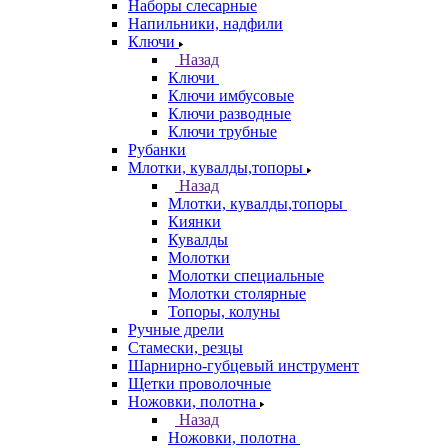
Наборы слесарные
Напильники, надфили
Ключи
Назад
Ключи
Ключи имбусовые
Ключи разводные
Ключи трубные
Рубанки
Млотки, кувалды,топоры
Назад
Млотки, кувалды,топоры
Киянки
Кувалды
Молотки
Молотки специальные
Молотки столярные
Топоры, колуны
Ручные дрели
Стамески, резцы
Шарнирно-губцевый инструмент
Щетки проволочные
Ножовки, полотна
Назад
Ножовки, полотна