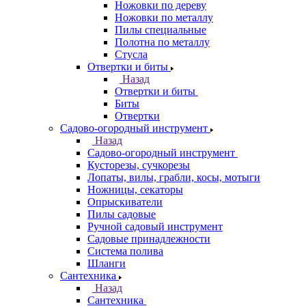
Ножовки по дереву
Ножовки по металлу
Пилы специальные
Полотна по металлу
Стусла
Отвертки и биты
Назад
Отвертки и биты
Биты
Отвертки
Садово-огородный инструмент
Назад
Садово-огородный инструмент
Кусторезы, сучкорезы
Лопаты, вилы, грабли, косы, мотыги
Ножницы, секаторы
Опрыскиватели
Пилы садовые
Ручной садовый инструмент
Садовые принадлежности
Система полива
Шланги
Сантехника
Назад
Сантехника