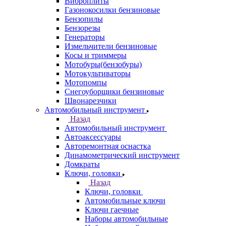
Виброплиты
Газонокосилки бензиновые
Бензопилы
Бензорезы
Генераторы
Измельчители бензиновые
Косы и триммеры
Мотобуры(бензобуры)
Мотокультиваторы
Мотопомпы
Снегоуборщики бензиновые
Швонарезчики
Автомобильный инструмент
Назад
Автомобильный инструмент
Автоаксессуары
Авторемонтная оснастка
Динамометрический инструмент
Домкраты
Ключи, головки
Назад
Ключи, головки
Автомобильные ключи
Ключи гаечные
Наборы автомобильные